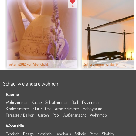
15
'ostern 2012' von Abendlicht
'Schlafzimmer' von befu
Schau' wie andere wohnen
Räume
Wohnzimmer
Küche
Schlafzimmer
Bad
Esszimmer
Kinderzimmer
Flur / Diele
Arbeitszimmer
Hobbyraum
Terrasse / Balkon
Garten
Pool
Außenansicht
Wohnmobil
Wohnstile
Exotisch
Design
Klassisch
Landhaus
Stilmix
Retro
Shabby