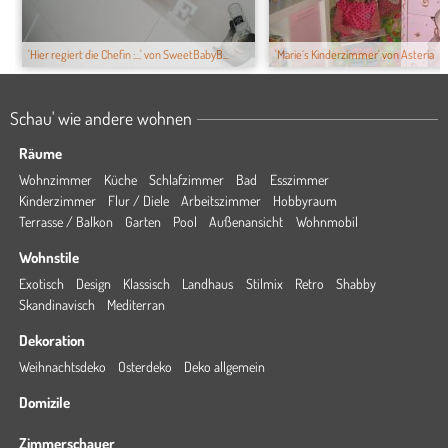
'Hier regiert die Chefin :...' von SweetBabyB...
'Marie´s Kinderzimmer' von Asteria
Schau' wie andere wohnen
Räume
Wohnzimmer
Küche
Schlafzimmer
Bad
Esszimmer
Kinderzimmer
Flur / Diele
Arbeitszimmer
Hobbyraum
Terrasse / Balkon
Garten
Pool
Außenansicht
Wohnmobil
Wohnstile
Exotisch
Design
Klassisch
Landhaus
Stilmix
Retro
Shabby
Skandinavisch
Mediterran
Dekoration
Weihnachtsdeko
Osterdeko
Deko allgemein
Domizile
Zimmerschauer