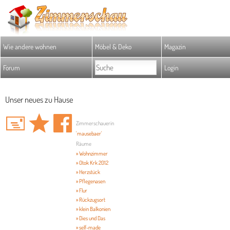
Wie andere wohnen
Möbel & Deko
Magazin
Forum
Login
Unser neues zu Hause
Zimmerschauerin
'mausebaer'
Räume
» Wohnzimmer
» Otok Krk 2012
» Herzstück
» Pflegenasen
» Flur
» Rückzugsort
» klein Balkonien
» Dies und Das
» self-made