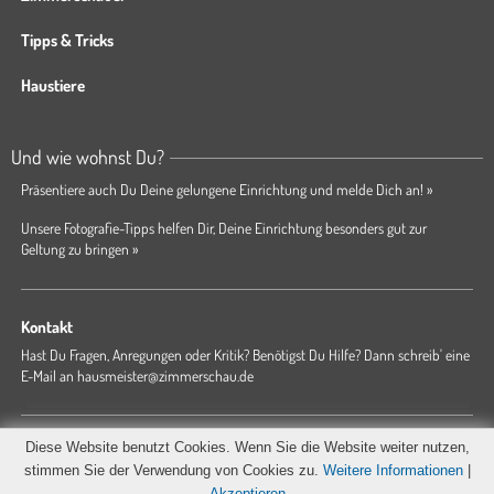
Tipps & Tricks
Haustiere
Und wie wohnst Du?
Präsentiere auch Du Deine gelungene Einrichtung und melde Dich an! »
Unsere Fotografie-Tipps helfen Dir, Deine Einrichtung besonders gut zur
Geltung zu bringen »
Kontakt
Hast Du Fragen, Anregungen oder Kritik? Benötigst Du Hilfe? Dann schreib' eine
E-Mail an
hausmeister@zimmerschau.de
Forum
Magazin
AGB
Presse
Datenschutz
Impressum
Diese Website benutzt Cookies. Wenn Sie die Website weiter nutzen,
Hausordnung
stimmen Sie der Verwendung von Cookies zu.
Weitere Informationen
|
Akzeptieren