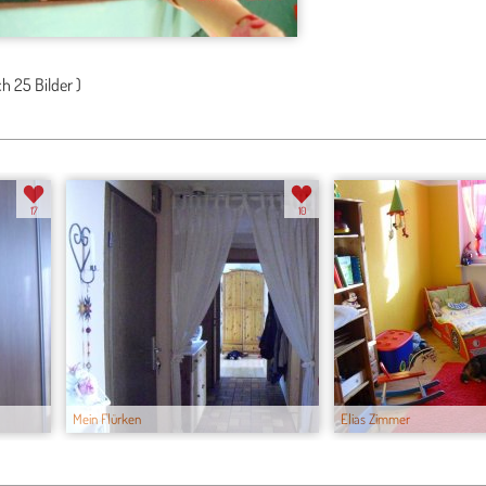
ch
25 Bilder
)
17
10
Mein Flürken
Elias Zimmer