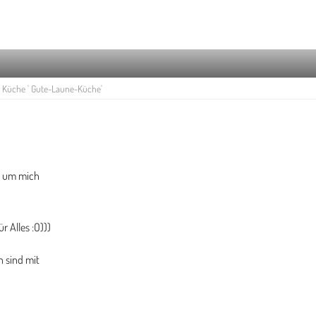
Küche ' Gute-Laune-Küche'
be um mich
r Alles :O)))
n sind mit