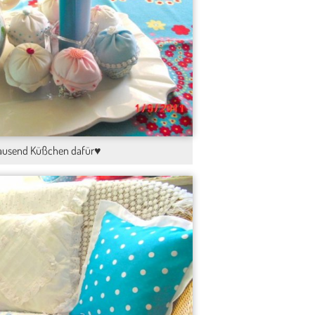
ausend Küßchen dafür♥