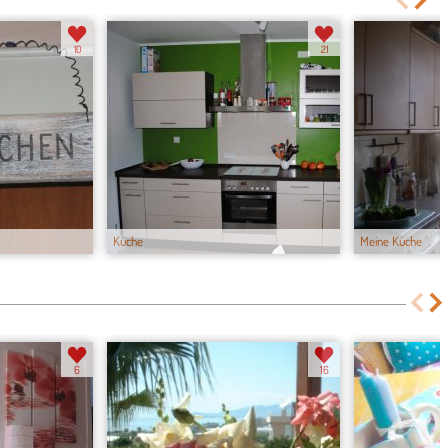
10
21
Küche
Meine Küche
6
16