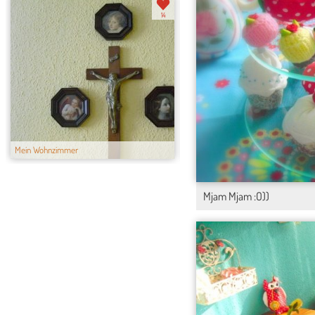
14
Mein Wohnzimmer
Mein Schlafzimm...
Mjam Mjam :O))