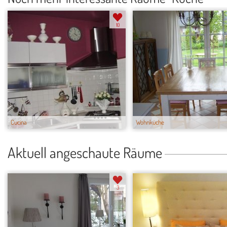
10
Cucina
Wohnküche
Aktuell angeschaute Räume
3