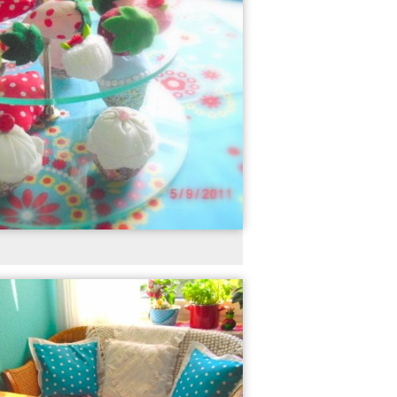
17
10
Mein Flürken
Elias Zimmer