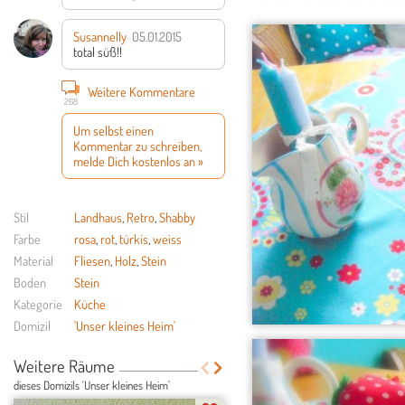
Susannelly
05.01.2015
total süß!!
Weitere Kommentare
268
Um selbst einen
Kommentar zu schreiben,
melde Dich kostenlos an »
Stil
Landhaus
,
Retro
,
Shabby
Farbe
rosa
,
rot
,
türkis
,
weiss
Material
Fliesen
,
Holz
,
Stein
Boden
Stein
Kategorie
Küche
Domizil
'Unser kleines Heim'
Weitere Räume
dieses Domizils 'Unser kleines Heim'