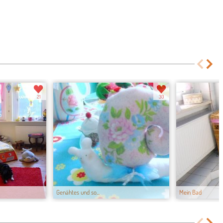
21
30
Genähtes und so...
Mein Bad