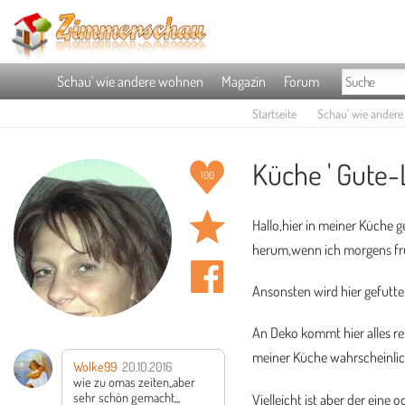
Schau' wie andere wohnen
Magazin
Forum
Startseite
Schau' wie ander
Küche ' Gute
100
Hallo,hier in meiner Küche 
herum,wenn ich morgens frü
Ansonsten wird hier gefutter
An Deko kommt hier alles rein
meiner Küche wahrscheinlich
Wolke99
20.10.2016
wie zu omas zeiten,,aber
sehr schön gemacht,,,
Vielleicht ist aber der eine