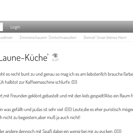
Login
e wohnen
Zimmerschauerin 'Zimtschnaeuzlein'
Domizil 'Unser kleines Heim'
-Laune-Küche'
41.217
geht es recht bunt zu und genau so mag ich es am liebsten!Ich brauche Far
h halbtot zur Kaffeemaschine schlurfe :O))
t,mit Freunden geklönt,gebastelt und mit den kids gespielt!Also ein Raum fü
 was gefällt-und ja,das ist sehr viel :O))) Leute,die es eher puristisch möge
 nicht zu begeistern,aber muß ja auch nicht!
 oder andere dennoch mit Spaß dabei ein wenig bei mir zu gucken :O)))