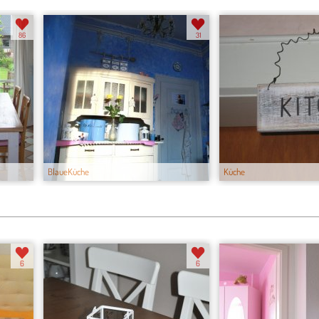
86
31
BlaueKüche
Küche
6
6