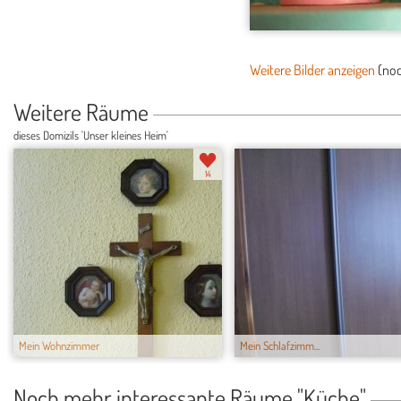
Weitere Bilder anzeigen
(no
Weitere Räume
dieses Domizils 'Unser kleines Heim'
14
Mein Wohnzimmer
Mein Schlafzimm...
Noch mehr interessante Räume "Küche"