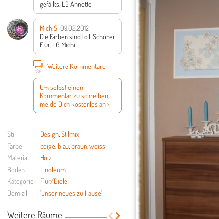
gefällts.
LG Annette
MichiS
09.02.2012
Die Farben sind toll. Schöner
Flur.
LG Michi
Weitere Kommentare
136
Um selbst einen
Kommentar zu schreiben,
melde Dich kostenlos an »
Stil
Design
,
Stilmix
Farbe
beige
,
blau
,
braun
,
weiss
Material
Holz
Boden
Linoleum
Kategorie
Flur/Diele
Domizil
'Unser neues zu Hause'
Weitere Räume