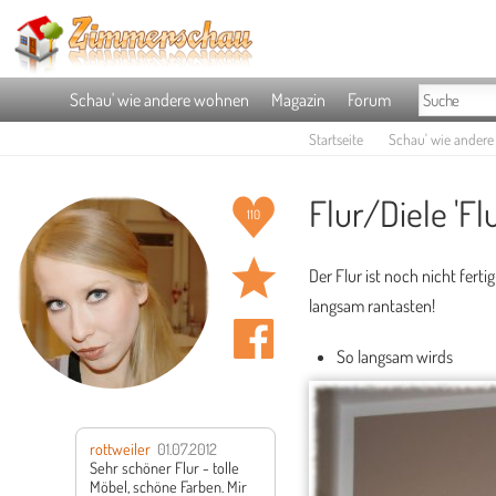
Schau' wie andere wohnen
Magazin
Forum
Startseite
Schau' wie ander
Flur/Diele 'Flu
110
Der Flur ist noch nicht fert
langsam rantasten!
So langsam wirds
rottweiler
01.07.2012
Sehr schöner Flur - tolle
Möbel, schöne Farben. Mir