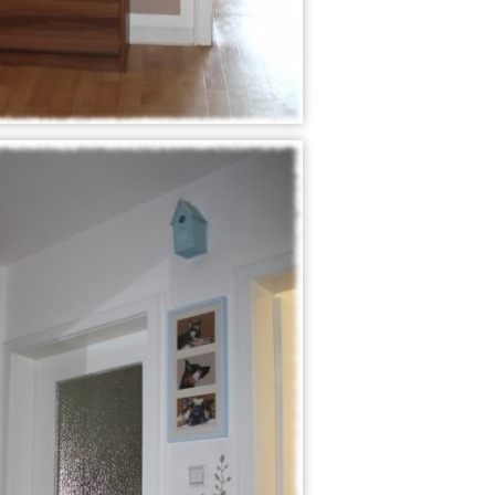
15
117
self-made
Dies und Das