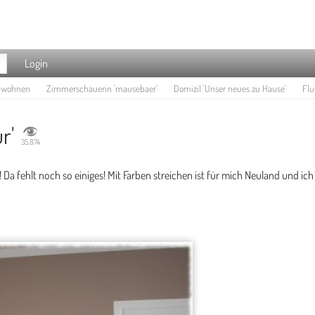
Login
e wohnen
Zimmerschauerin 'mausebaer'
Domizil 'Unser neues zu Hause'
Flur
r'
35.874
ig! Da fehlt noch so einiges! Mit Farben streichen ist für mich Neuland und i