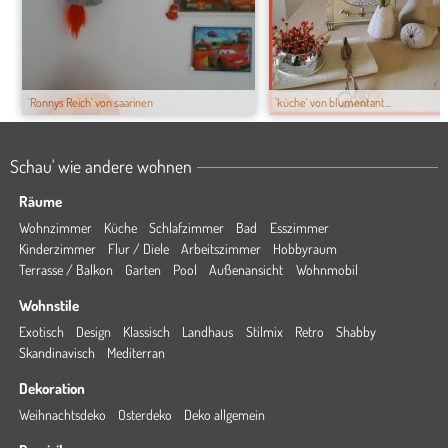
'Ronnys Reich' von saarinen
'küche' von blumentant...
Schau' wie andere wohnen
Räume
Wohnzimmer
Küche
Schlafzimmer
Bad
Esszimmer
Kinderzimmer
Flur / Diele
Arbeitszimmer
Hobbyraum
Terrasse / Balkon
Garten
Pool
Außenansicht
Wohnmobil
Wohnstile
Exotisch
Design
Klassisch
Landhaus
Stilmix
Retro
Shabby
Skandinavisch
Mediterran
Dekoration
Weihnachtsdeko
Osterdeko
Deko allgemein