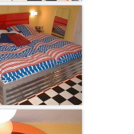
4
3
Die "Ranch...
Sweet Dreams