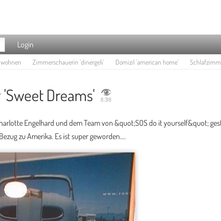
Login
e wohnen
Zimmerschauerin 'dinergeli'
Domizil 'american home'
Schlafzimme
 'Sweet Dreams'
8.318
arlotte Engelhard und dem Team von &quot;SOS do it yourself&quot; gesta
ezug zu Amerika. Es ist super geworden....