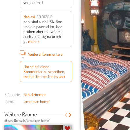
verkaufen ;)
Nahlasi
20.01.2012
poh...sind auch USA-Fans
und ein paarmal im Jahr
drüben..aber mir wär es
auch zu heftig..natürlich
g...
mehr »
Weitere Kommentare
14
Um selbst einen
Kommentar zu schreiben,
melde Dich kostenlos an »
Kategorie
Schlafzimmer
Domizil
'american home'
Weitere Räume
dieses Domizils 'american home'