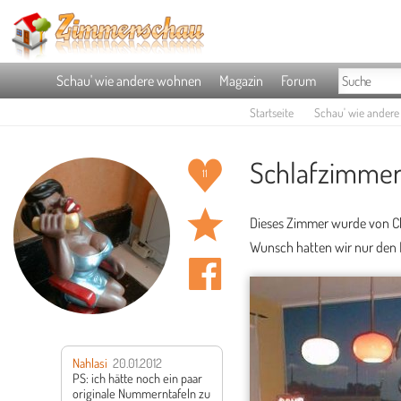
Schau' wie andere wohnen
Magazin
Forum
Startseite
Schau' wie ander
Schlafzimmer
11
Dieses Zimmer wurde von Ch
Wunsch hatten wir nur den B
Nahlasi
20.01.2012
PS: ich hätte noch ein paar
originale Nummerntafeln zu