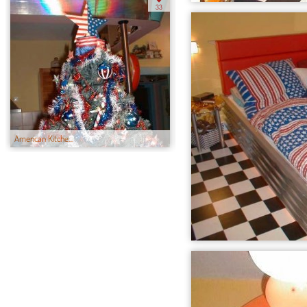
33
American Kitche...
Geli's own