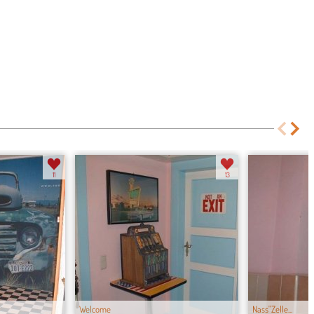
11
13
Welcome
Nass"Zelle...