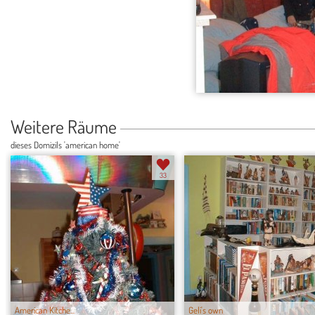
Weitere Räume
dieses Domizils 'american home'
33
American Kitche...
Geli's own