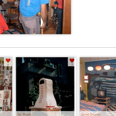
4
3
Die "Ranch...
Sweet Dreams