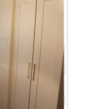
121
109