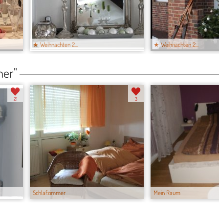
★ Weihnachten 2...
★ Weihnachten 2...
mer"
21
3
Schlafzimmer
Mein Raum