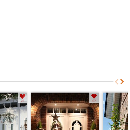
126
137