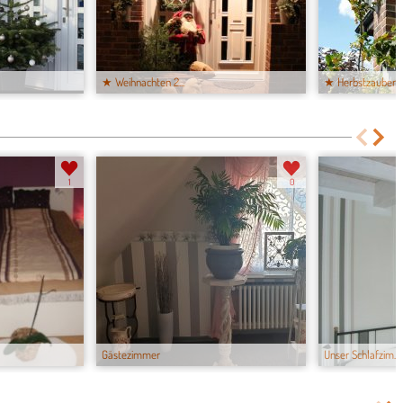
★ Weihnachten 2...
★ Herbstzauber
1
0
Gästezimmer
Unser Schlafzim...