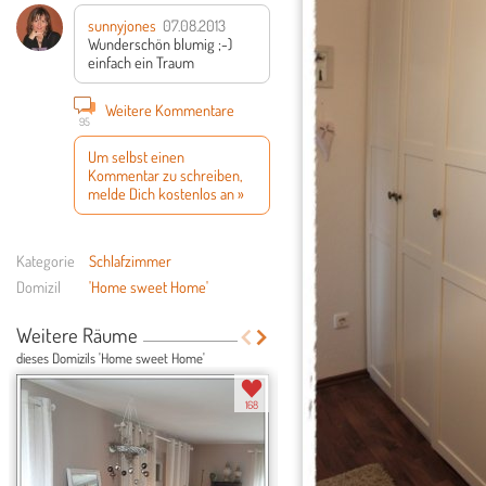
sunnyjones
07.08.2013
Wunderschön blumig ;-)
einfach ein Traum
Weitere Kommentare
95
Um selbst einen
Kommentar zu schreiben,
melde Dich kostenlos an »
Kategorie
Schlafzimmer
Domizil
'Home sweet Home'
Weitere Räume
dieses Domizils 'Home sweet Home'
168