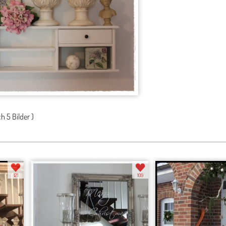
ch
5 Bilder
)
121
109