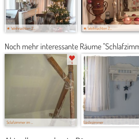
★ Weihnachten 2...
★ Weihnachten 2...
Noch mehr interessante Räume "Schlafzim
4
Sclafzimmer im ...
Gästezimmer