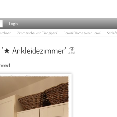
Login
e wohnen
Zimmerschauerin 'Frangipani'
Domizil 'Home sweet Home'
Schlaf
 '★ Ankleidezimmer'
31.565
immer!