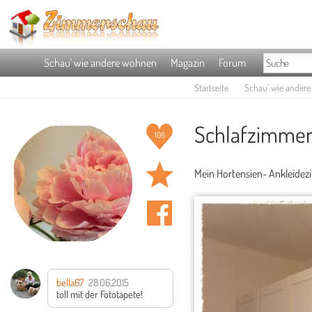
Schau' wie andere wohnen
Magazin
Forum
Startseite
Schau' wie ander
Schlafzimmer
106
Mein Hortensien- Ankleidez
bella67
28.06.2015
toll mit der Fototapete!