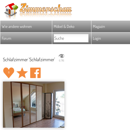
Wie andere wohnen
Möbel & Deko
Magazin
Forum
Login
Schlafzimmer 'Schlafzimmer'
6.716
8