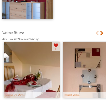
Weitere Räume
dieses Domizils 'Meine neue Wohnung'
5
Eßecke und Wohn...
Herzlich Willko...