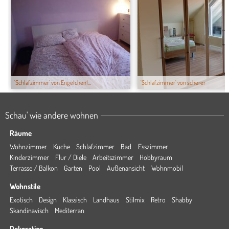
'Schlafzimmer' von Engelchen1...
'Schlafzimmer' von scherer
Schau' wie andere wohnen
Räume
Wohnzimmer
Küche
Schlafzimmer
Bad
Esszimmer
Kinderzimmer
Flur / Diele
Arbeitszimmer
Hobbyraum
Terrasse / Balkon
Garten
Pool
Außenansicht
Wohnmobil
Wohnstile
Exotisch
Design
Klassisch
Landhaus
Stilmix
Retro
Shabby
Skandinavisch
Mediterran
Dekoration