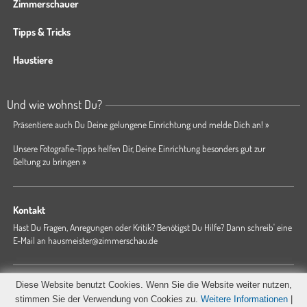
Zimmerschauer
Tipps & Tricks
Haustiere
Und wie wohnst Du?
Präsentiere auch Du Deine gelungene Einrichtung und melde Dich an! »
Unsere Fotografie-Tipps helfen Dir, Deine Einrichtung besonders gut zur
Geltung zu bringen »
Kontakt
Hast Du Fragen, Anregungen oder Kritik? Benötigst Du Hilfe? Dann schreib' eine
E-Mail an
hausmeister@zimmerschau.de
Forum
Magazin
AGB
Presse
Datenschutz
Impressum
Diese Website benutzt Cookies. Wenn Sie die Website weiter nutzen,
Hausordnung
stimmen Sie der Verwendung von Cookies zu.
Weitere Informationen
|