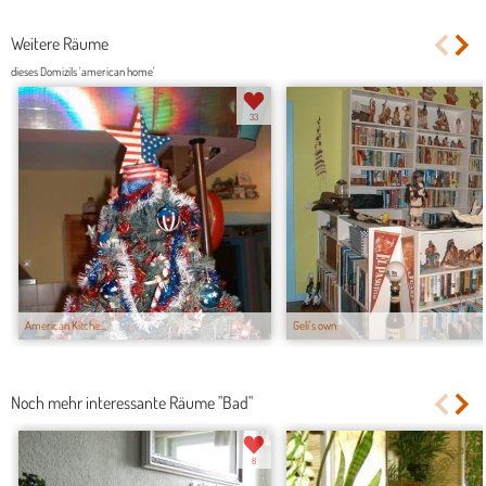
Weitere Räume
dieses Domizils 'american home'
33
American Kitche...
Geli's own
Noch mehr interessante Räume "Bad"
8