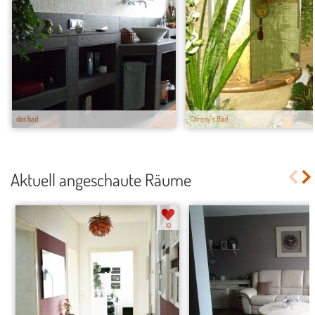
das bad
Chrissy's Bad
Aktuell angeschaute Räume
10