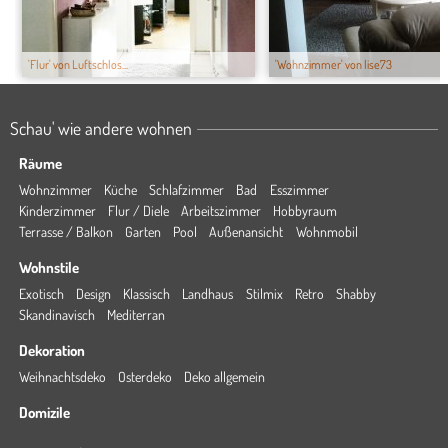
'Flur' von Luftschlos...
'Wohnzimmer' von lise73
Schau' wie andere wohnen
Räume
Wohnzimmer
Küche
Schlafzimmer
Bad
Esszimmer
Kinderzimmer
Flur / Diele
Arbeitszimmer
Hobbyraum
Terrasse / Balkon
Garten
Pool
Außenansicht
Wohnmobil
Wohnstile
Exotisch
Design
Klassisch
Landhaus
Stilmix
Retro
Shabby
Skandinavisch
Mediterran
Dekoration
Weihnachtsdeko
Osterdeko
Deko allgemein
Domizile