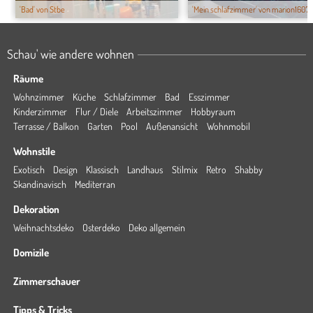
'Bad' von Stbe
'Mein schlafzimmer' von marion1607
Schau' wie andere wohnen
Räume
Wohnzimmer
Küche
Schlafzimmer
Bad
Esszimmer
Kinderzimmer
Flur / Diele
Arbeitszimmer
Hobbyraum
Terrasse / Balkon
Garten
Pool
Außenansicht
Wohnmobil
Wohnstile
Exotisch
Design
Klassisch
Landhaus
Stilmix
Retro
Shabby
Skandinavisch
Mediterran
Dekoration
Weihnachtsdeko
Osterdeko
Deko allgemein
Domizile
Zimmerschauer
Tipps & Tricks