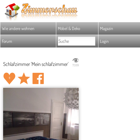
Wie andere wohnen
Möbel & Deko
Magazin
Forum
Login
Schlafzimmer 'Mein schlafzimmer'
7.339
11