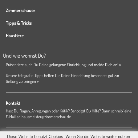
Zimmerschauer
Tipps & Tricks
Haustiere
Und wie wohnst Du?
Präsentiere auch Du Deine gelungene Einrichtung und melde Dich an! »
Unsere Fotografie-Tipps helfen Dir, Deine Einrichtung besonders gut zur
Geltung zu bringen »
Kontakt
Hast Du Fragen, Anregungen oder Kritik? Benötigst Du Hilfe? Dann schreib' eine
E-Mail an
hausmeister@zimmerschau.de
Forum
Magazin
AGB
Presse
Datenschutz
Impressum
Diese Website benutzt Cookies. Wenn Sie die Website weiter nutzen,