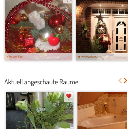
4
X-Mas im Flur
★ Weihnachten 2...
Aktuell angeschaute Räume
2