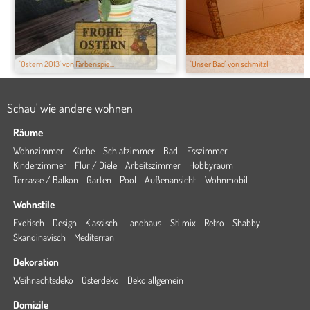
'Ostern 2013' von Farbenspie...
'Unser Bad' von schmitzl
Schau' wie andere wohnen
Räume
Wohnzimmer
Küche
Schlafzimmer
Bad
Esszimmer
Kinderzimmer
Flur / Diele
Arbeitszimmer
Hobbyraum
Terrasse / Balkon
Garten
Pool
Außenansicht
Wohnmobil
Wohnstile
Exotisch
Design
Klassisch
Landhaus
Stilmix
Retro
Shabby
Skandinavisch
Mediterran
Dekoration
Weihnachtsdeko
Osterdeko
Deko allgemein
Domizile