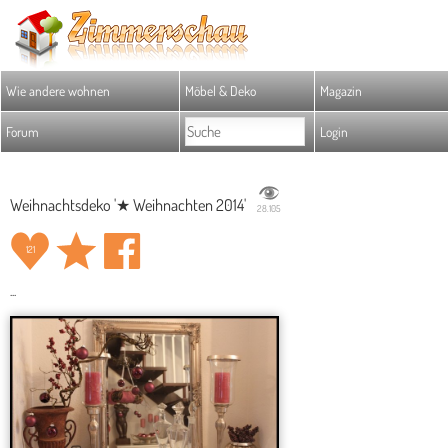
Wie andere wohnen
Möbel & Deko
Magazin
Forum
Login
Weihnachtsdeko '★ Weihnachten 2014'
28.105
121
...