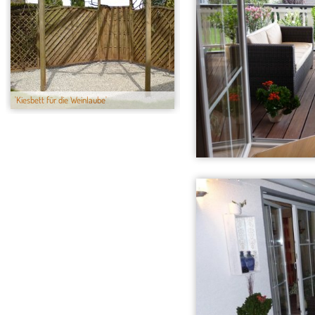
'Kiesbett für die Weinlaube'
'Traumbett'