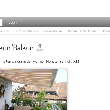
Login
e wohnen
Zimmerschauerin 'Tineswohntraum'
Domizil 'Unser Domizil'
Terras
kon 'Balkon'
83.370
r halten wir uns in den warmen Monaten sehr oft auf !