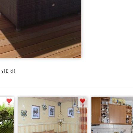
ch
1 Bild
)
71
31