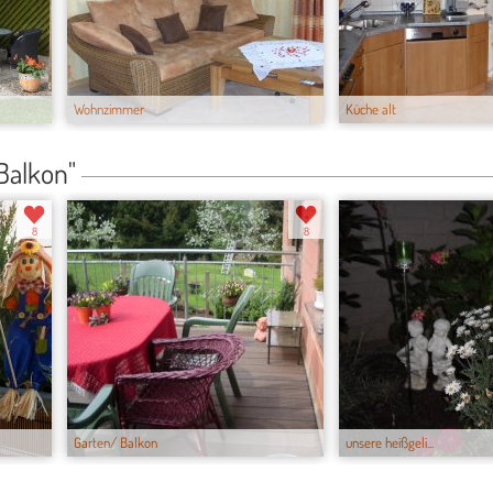
Wohnzimmer
Küche alt
Balkon"
8
8
Garten/ Balkon
unsere heißgeli...