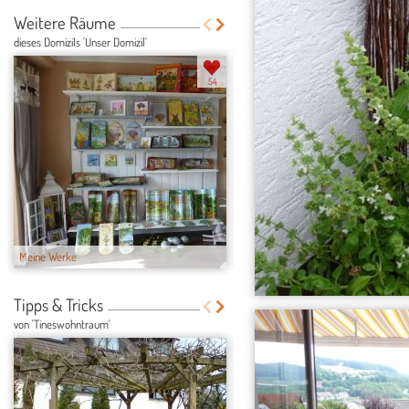
Weitere Räume
dieses Domizils 'Unser Domizil'
54
Meine Werke
Weinlaube und M...
Tipps & Tricks
von 'Tineswohntraum'