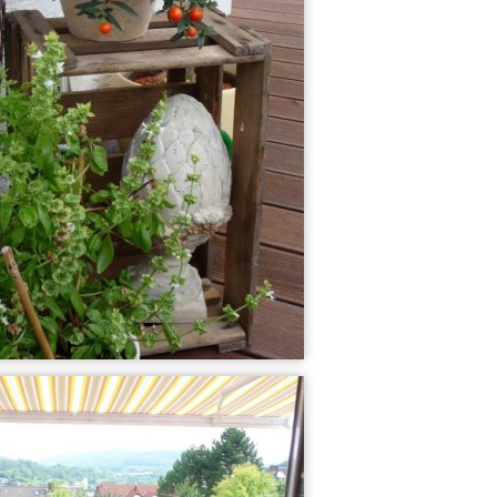
71
31
Wohnzimmer
Küche alt