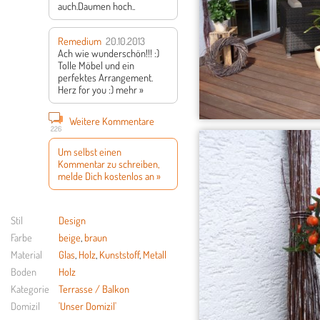
auch.Daumen hoch..
Remedium
20.10.2013
Ach wie wunderschön!!! :)
Tolle Möbel und ein
perfektes Arrangement.
Herz for you :)
mehr »
Weitere Kommentare
226
Um selbst einen
Kommentar zu schreiben,
melde Dich kostenlos an »
Stil
Design
Farbe
beige
,
braun
Material
Glas
,
Holz
,
Kunststoff
,
Metall
Boden
Holz
Kategorie
Terrasse / Balkon
Domizil
'Unser Domizil'