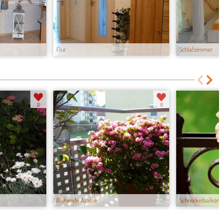
Flur
Schlafzimmer
12
8
Blühende Azalee
Schnörkelbalkon