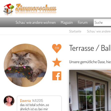
Schau' wie andere wohnen
Magazin
Forum
Startseite
Schau' wie ander
Terrasse / Bal
239
Unsere gemütliche Oase, hie
Davenia
14.11.2015
das ist total schön...so
ähnlich ist es bei mir