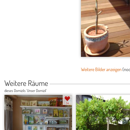
Weitere Bilder anzeigen
(no
Weitere Räume
dieses Domizils 'Unser Domizil'
54