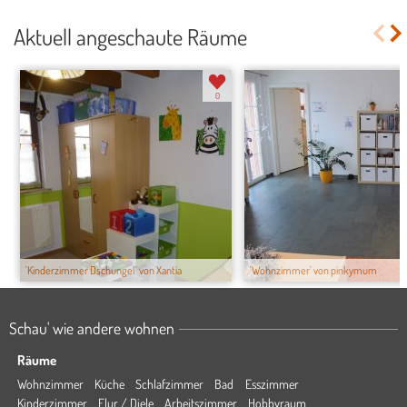
Aktuell angeschaute Räume
0
'Kinderzimmer Dschungel' von Xantia
'Wohnzimmer' von pinkymum
Schau' wie andere wohnen
Räume
Wohnzimmer
Küche
Schlafzimmer
Bad
Esszimmer
Kinderzimmer
Flur / Diele
Arbeitszimmer
Hobbyraum