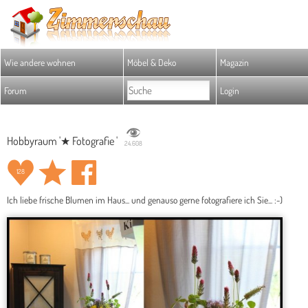
Wie andere wohnen
Möbel & Deko
Magazin
Forum
Login
Hobbyraum '★ Fotografie '
24.608
128
Ich liebe frische Blumen im Haus... und genauso gerne fotografiere ich Sie... :-)