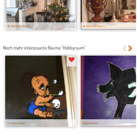
★ Weihnachten 2...
★ Weihnachten 2...
Noch mehr interessante Räume "Hobbyraum"
1
Window Colour
Allgemeines