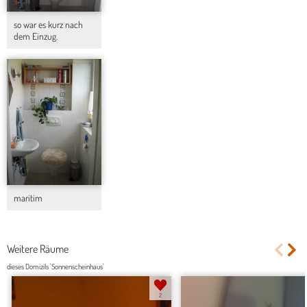
so war es kurz nach
dem Einzug.
maritim
Weitere Räume
dieses Domizils 'Sonnenscheinhaus'
2