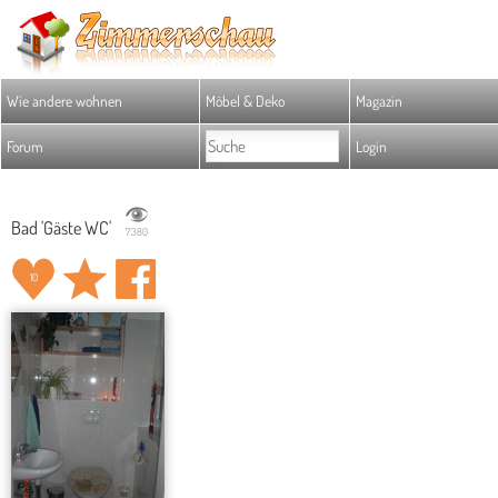
Wie andere wohnen
Möbel & Deko
Magazin
Forum
Login
Bad 'Gäste WC'
7.380
10