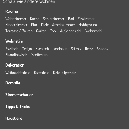
Schau' wie andere wohnen
Räume
Wohnzimmer
Küche
Schlafzimmer
Bad
Esszimmer
Kinderzimmer
Flur / Diele
Arbeitszimmer
Hobbyraum
Terrasse / Balkon
Garten
Pool
Außenansicht
Wohnmobil
Wohnstile
Exotisch
Design
Klassisch
Landhaus
Stilmix
Retro
Shabby
Skandinavisch
Mediterran
Dekoration
Weihnachtsdeko
Osterdeko
Deko allgemein
Domizile
Zimmerschauer
Tipps & Tricks
Haustiere