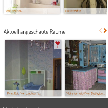
Unser Familienb...
GästeTröhnchen
Aktuell angeschaute Räume
7
'Fynns Reich' von Landhausfe...
'Meine Werkstatt' von Shabbytant...