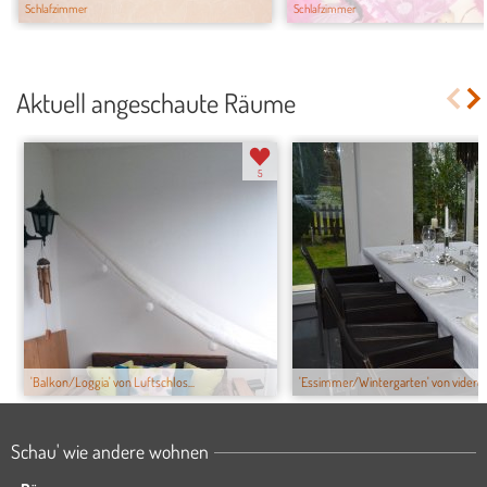
Schlafzimmer
Schlafzimmer
Aktuell angeschaute Räume
5
'Balkon/Loggia' von Luftschlos...
'Essimmer/Wintergarten' von videre
Schau' wie andere wohnen