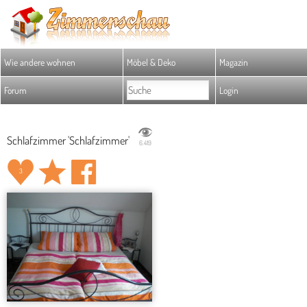
Wie andere wohnen
Möbel & Deko
Magazin
Forum
Login
Schlafzimmer 'Schlafzimmer'
6.419
3