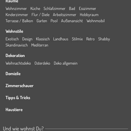
Räume
Wohnzimmer
Küche
Schlafzimmer
Bad
Esszimmer
Kinderzimmer
Flur / Diele
Arbeitszimmer
Hobbyraum
Terrasse / Balkon
Garten
Pool
Außenansicht
Wohnmobil
Wohnstile
Exotisch
Design
Klassisch
Landhaus
Stilmix
Retro
Shabby
Skandinavisch
Mediterran
Dekoration
Weihnachtsdeko
Osterdeko
Deko allgemein
Domizile
Zimmerschauer
Tipps & Tricks
Haustiere
Und wie wohnst Du?