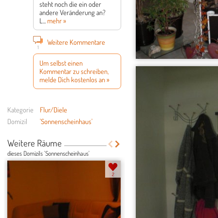
steht noch die ein oder
andere Veränderung an?
L...
mehr »
Weitere Kommentare
1
Um selbst einen
Kommentar zu schreiben,
melde Dich kostenlos an »
Kategorie
Flur/Diele
Domizil
'Sonnenscheinhaus'
Weitere Räume
dieses Domizils 'Sonnenscheinhaus'
2