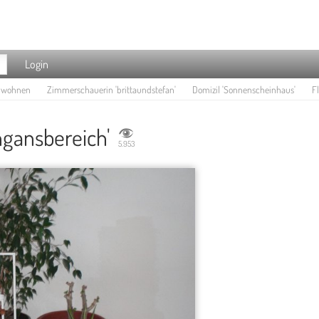
Login
e wohnen
Zimmerschauerin 'brittaundstefan'
Domizil 'Sonnenscheinhaus'
Fl
ngansbereich'
5.953