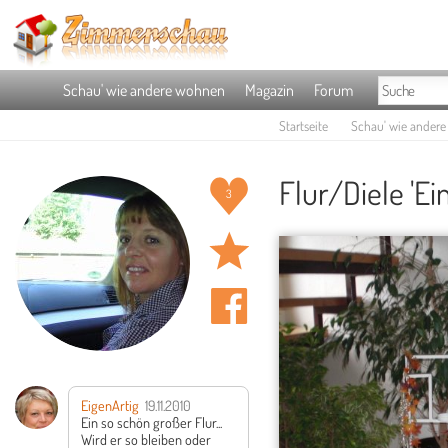
Schau' wie andere wohnen
Magazin
Forum
Startseite
Schau' wie ander
Flur/Diele 'Ei
3
EigenArtig
19.11.2010
Ein so schön großer Flur...
Wird er so bleiben oder