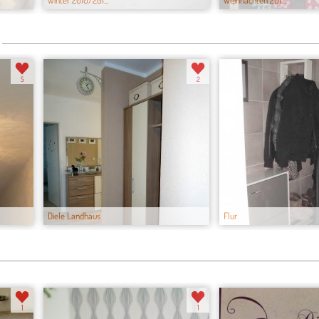
winter 2010/201...
weihnachten 201...
5
2
Diele Landhaus
Flur
1
1