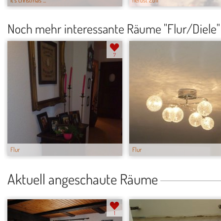
it's christmas ...
herbst 2011
Noch mehr interessante Räume "Flur/Diele"
7
Flur
Flur
Aktuell angeschaute Räume
1