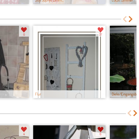
Joy Sophys Zimm...
Lucas Zimmer
0
37
Flur
Diele/Eingangsb...
4
6