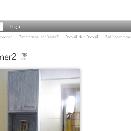
Login
e wohnen
Zimmerschauerin 'agata3'
Domizil 'Mein Domizil'
Bad 'badezimmer
mer2'
5.918