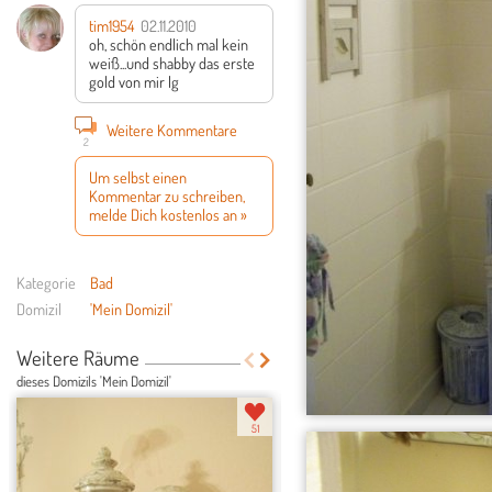
tim1954
02.11.2010
oh, schön endlich mal kein
weiß...und shabby
das erste
gold von mir lg
Weitere Kommentare
2
Um selbst einen
Kommentar zu schreiben,
melde Dich kostenlos an »
Kategorie
Bad
Domizil
'Mein Domizil'
Weitere Räume
dieses Domizils 'Mein Domizil'
51