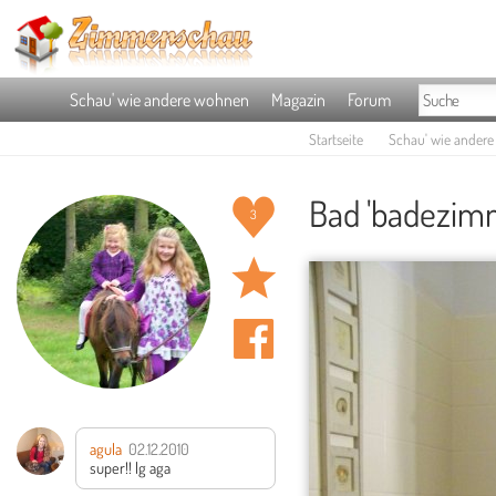
Schau' wie andere wohnen
Magazin
Forum
Startseite
Schau' wie ander
Bad 'badezim
3
agula
02.12.2010
super!! lg aga