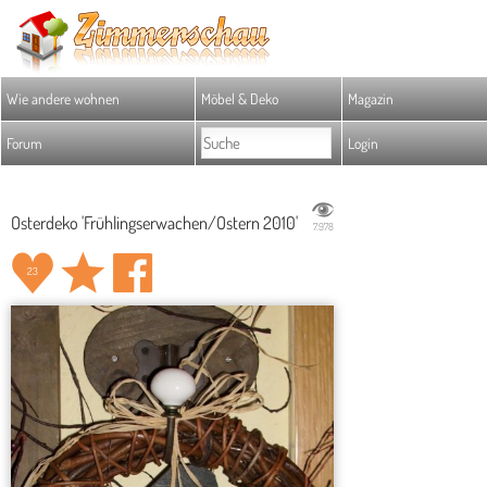
Wie andere wohnen
Möbel & Deko
Magazin
Forum
Login
Osterdeko 'Frühlingserwachen/Ostern 2010'
7.978
23