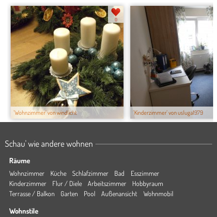
0
'Wohnzimmer' von windlicht
'Kinderzimmer' von usluga1979
Schau' wie andere wohnen
Räume
Wohnzimmer
Küche
Schlafzimmer
Bad
Esszimmer
Kinderzimmer
Flur / Diele
Arbeitszimmer
Hobbyraum
Terrasse / Balkon
Garten
Pool
Außenansicht
Wohnmobil
Wohnstile