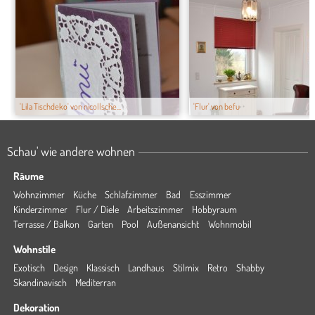
'Lila Tischdeko' von nicollsche...
'Flur' von befu
Schau' wie andere wohnen
Räume
Wohnzimmer
Küche
Schlafzimmer
Bad
Esszimmer
Kinderzimmer
Flur / Diele
Arbeitszimmer
Hobbyraum
Terrasse / Balkon
Garten
Pool
Außenansicht
Wohnmobil
Wohnstile
Exotisch
Design
Klassisch
Landhaus
Stilmix
Retro
Shabby
Skandinavisch
Mediterran
Dekoration