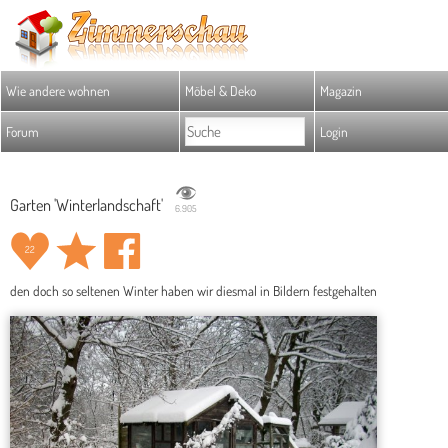
Wie andere wohnen
Möbel & Deko
Magazin
Forum
Login
Garten 'Winterlandschaft'
6.905
22
den doch so seltenen Winter haben wir diesmal in Bildern festgehalten