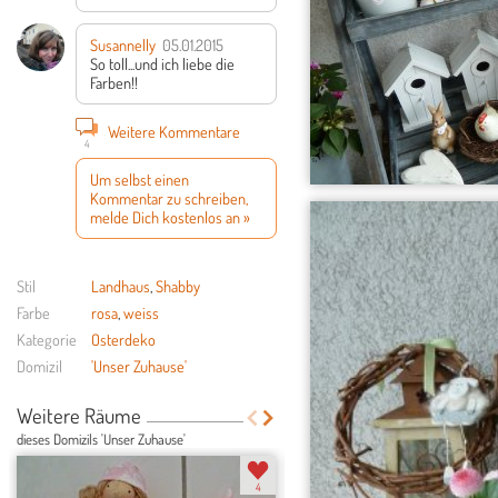
Susannelly
05.01.2015
So toll...und ich liebe die
Farben!!
Weitere Kommentare
4
Um selbst einen
Kommentar zu schreiben,
melde Dich kostenlos an »
Stil
Landhaus
,
Shabby
Farbe
rosa
,
weiss
Kategorie
Osterdeko
Domizil
'Unser Zuhause'
Weitere Räume
dieses Domizils 'Unser Zuhause'
4