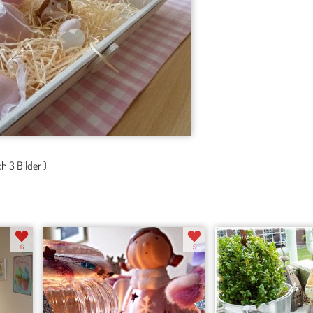
ch
3 Bilder
)
6
5