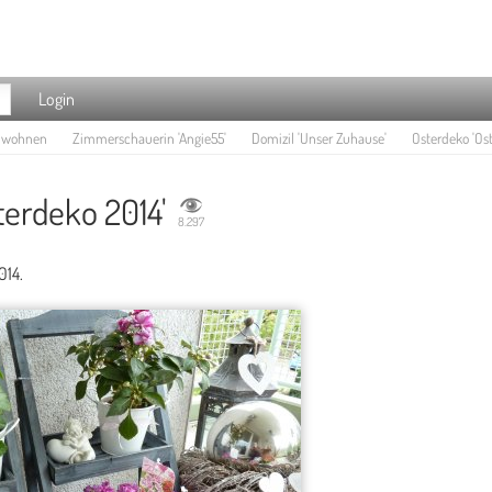
Login
e wohnen
Zimmerschauerin 'Angie55'
Domizil 'Unser Zuhause'
Osterdeko 'Ost
terdeko 2014'
8.297
014.