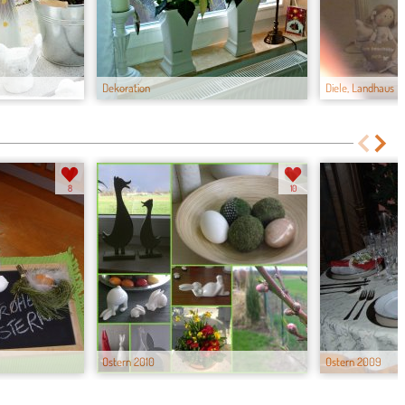
Dekoration
Diele, Landhaus
8
10
Ostern 2010
Ostern 2009