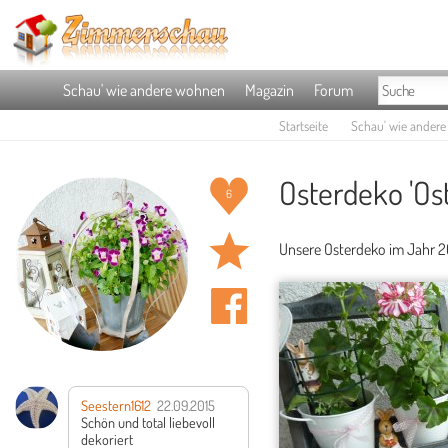
Schau' wie andere wohnen
Magazin
Forum
Startseite
Schau' wie ander
Osterdeko 'Os
6
Unsere Osterdeko im Jahr 2
Seestern1612
22.09.2015
Schön und total liebevoll
dekoriert