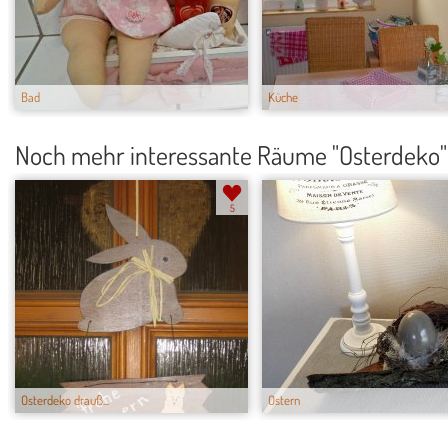
Bad
Küche
Noch mehr interessante Räume "Osterdeko"
5
Osterdeko drauß...
Ostern