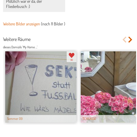
Plötzlich war er da, der
Fliederbusch :)
Weitere Bilder anzeigen
(noch
11 Bilder
)
Weitere Räume
dieses Domizils 'My Home ...'
96
Sommer 09
TERRASSE