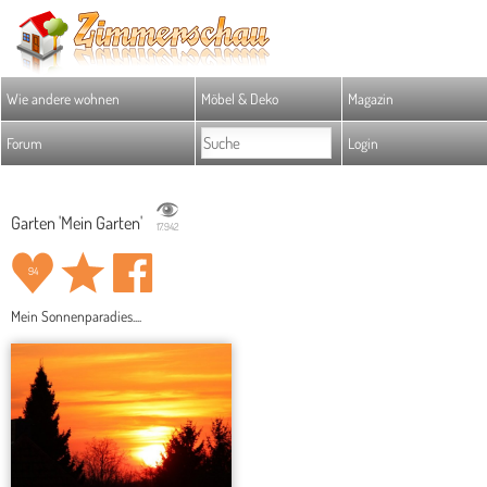
Wie andere wohnen
Möbel & Deko
Magazin
Forum
Login
Garten 'Mein Garten'
17.942
94
Mein Sonnenparadies....