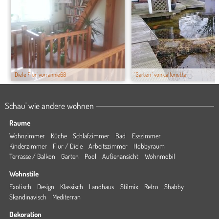
'Diele Flur' von annie68
'Garten ' von callonetta
Schau' wie andere wohnen
Räume
Wohnzimmer
Küche
Schlafzimmer
Bad
Esszimmer
Kinderzimmer
Flur / Diele
Arbeitszimmer
Hobbyraum
Terrasse / Balkon
Garten
Pool
Außenansicht
Wohnmobil
Wohnstile
Exotisch
Design
Klassisch
Landhaus
Stilmix
Retro
Shabby
Skandinavisch
Mediterran
Dekoration