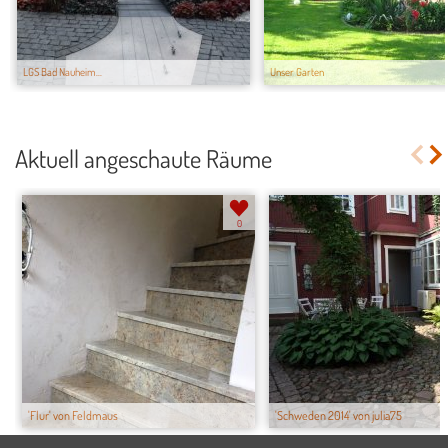
LGS Bad Nauheim...
Unser Garten
Aktuell angeschaute Räume
0
'Flur' von Feldmaus
'Schweden 2014' von julia75