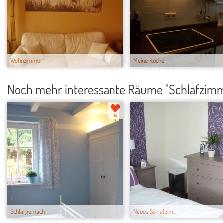
Wohnzimmer
Meine Küche
Noch mehr interessante Räume "Schlafzim
14
Schlafgemach
Neues Schlafzim...