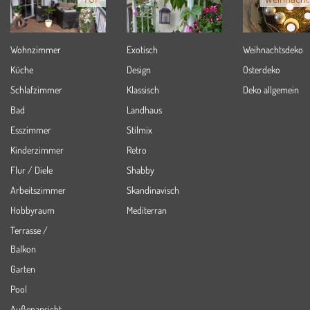
Wohnzimmer
Exotisch
Weihnachtsdeko
Küche
Design
Osterdeko
Schlafzimmer
Klassisch
Deko allgemein
Bad
Landhaus
Esszimmer
Stilmix
Kinderzimmer
Retro
Flur / Diele
Shabby
Arbeitszimmer
Skandinavisch
Hobbyraum
Mediterran
Terrasse /
Balkon
Garten
Pool
Außenansicht