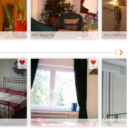
Mein kleiner Ba...
Mein (Alb)Traum...
4
1
Mein Zimmerchen
Unser Schlafzim...