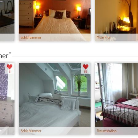
Schlafzimmer
Mein Flur
mer"
8
68
Schlafzimmer
Traumstation