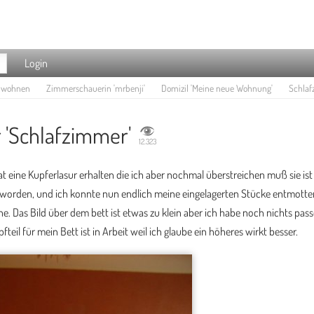
Login
e wohnen
Zimmerschauerin 'mrbenji'
Domizil 'Meine neue Wohnung'
Schlaf
 'Schlafzimmer'
12.323
t eine Kupferlasur erhalten die ich aber nochmal überstreichen muß sie is
worden, und ich konnte nun endlich meine eingelagerten Stücke entmotte
che. Das Bild über dem bett ist etwas zu klein aber ich habe noch nichts pas
eil für mein Bett ist in Arbeit weil ich glaube ein höheres wirkt besser.