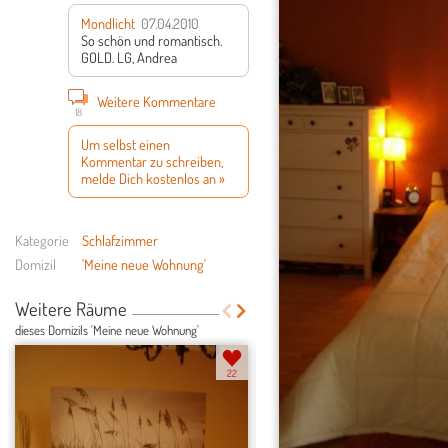
Mondlicht
07.04.2010
So schön und romantisch.
GOLD.
LG, Andrea
Weitere Kommentare
18
Um selbst einen
Kommentar zu schreiben,
melde Dich kostenlos an »
Kategorie
Schlafzimmer
Domizil
'Meine neue Wohnung'
Weitere Räume
dieses Domizils 'Meine neue Wohnung'
22