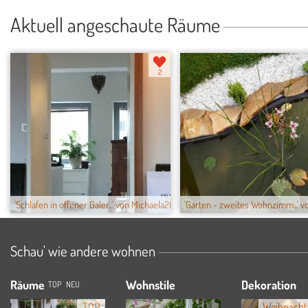
Aktuell angeschaute Räume
2
'Schlafen in offener Galer...' von Michaela20...
'Garten - zweites Wohnzimm...' 
Schau' wie andere wohnen
Räume
Wohnstile
Dekoration
TOP
NEU
TOP
Weihnacht