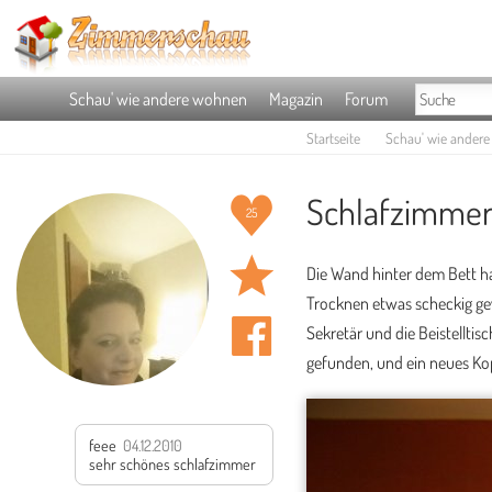
Schau' wie andere wohnen
Magazin
Forum
Startseite
Schau' wie ander
Schlafzimmer
25
Die Wand hinter dem Bett ha
Trocknen etwas scheckig ge
Sekretär und die Beistelltis
gefunden, und ein neues Kopft
feee
04.12.2010
sehr schönes schlafzimmer