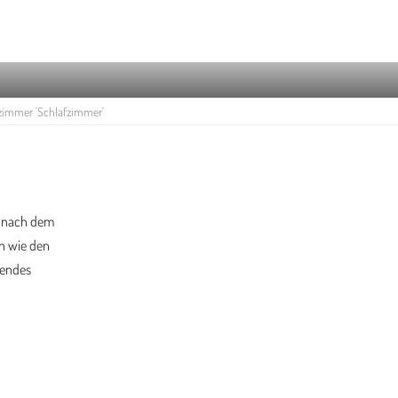
zimmer 'Schlafzimmer'
t nach dem
n wie den
sendes