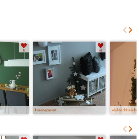
19
49
Hereinspaziert ...
Weihnachtszaube..