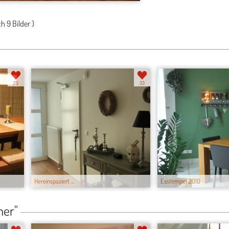
ch
9 Bilder
)
25
33
Hereinspaziert ...
Esstempel 2010
mer"