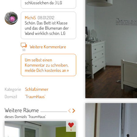
schlüsselchen da :) LG
MichiS
08.01.2012
Schön. Das Bett ist Klasse
und das die Blumenan der
Wand wirklich schön.
LG
Weitere Kommentare
98
Um selbst einen
Kommentar zu schreiben,
melde Dich kostenlos an »
Kategorie
Schlafzimmer
Domizil
'TraumHaus'
Weitere Räume
dieses Domizils 'TraumHaus'
4