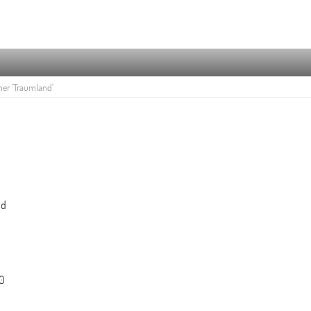
er 'Traumland'
nd
10