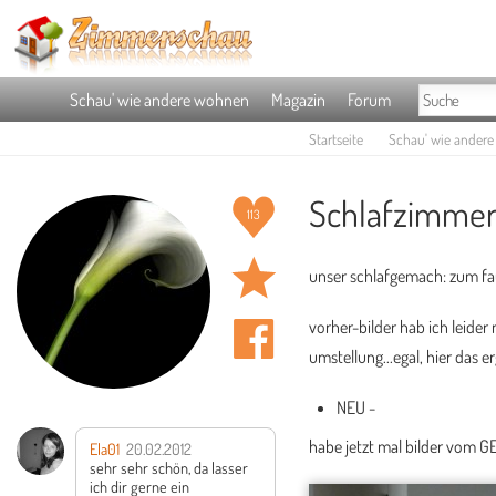
Schau' wie andere wohnen
Magazin
Forum
Startseite
Schau' wie ander
Schlafzimmer
113
unser schlafgemach: zum fau
vorher-bilder hab ich leider
umstellung...egal, hier das e
NEU -
habe jetzt mal bilder vom G
Ela01
20.02.2012
sehr sehr schön, da lasser
ich dir gerne ein