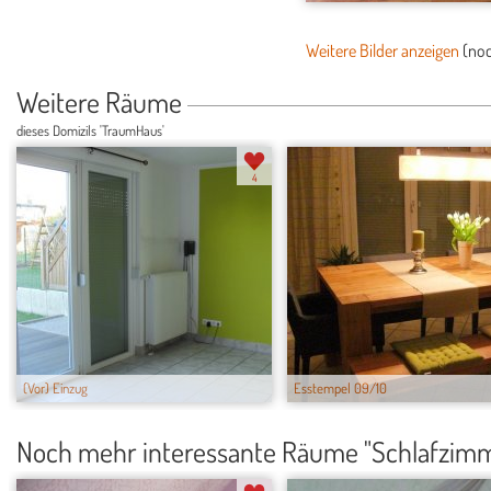
Weitere Bilder anzeigen
(no
Weitere Räume
dieses Domizils 'TraumHaus'
4
(Vor) Einzug
Esstempel 09/10
Noch mehr interessante Räume "Schlafzim