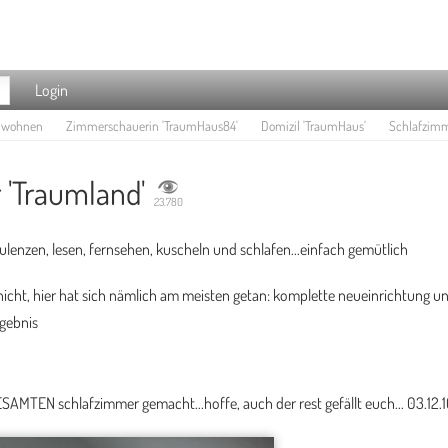
Login
e wohnen
Zimmerschauerin 'TraumHaus84'
Domizil 'TraumHaus'
Schlafzimm
 'Traumland'
23.780
lenzen, lesen, fernsehen, kuscheln und schlafen...einfach gemütlich
 nicht, hier hat sich nämlich am meisten getan: komplette neueinrichtung u
rgebnis
ESAMTEN schlafzimmer gemacht...hoffe, auch der rest gefällt euch... 03.12.