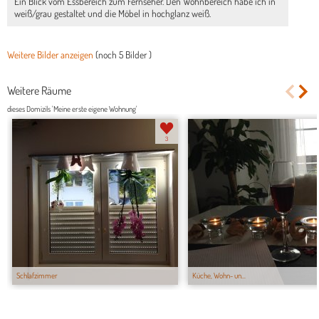
Ein Blick vom Essbereich zum Fernseher. Den Wohnbereich habe ich in
weiß/grau gestaltet und die Möbel in hochglanz weiß.
Weitere Bilder anzeigen
(noch
5 Bilder
)
Weitere Räume
dieses Domizils 'Meine erste eigene Wohnung'
3
Schlafzimmer
Küche, Wohn- un...