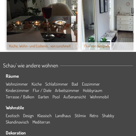
'Küche, Wohn- und Essberei...' von sunshineX
'Flur' von designet
Schau' wie andere wohnen
Räume
Wohnzimmer
Küche
Schlafzimmer
Bad
Esszimmer
Kinderzimmer
Flur / Diele
Arbeitszimmer
Hobbyraum
Terrasse / Balkon
Garten
Pool
Außenansicht
Wohnmobil
Wohnstile
Exotisch
Design
Klassisch
Landhaus
Stilmix
Retro
Shabby
Skandinavisch
Mediterran
Dekoration