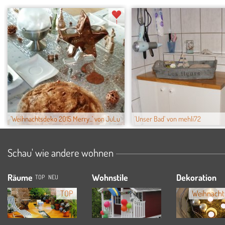
1
'Weihnachtsdeko 2015 Merry...' von JuLu
'Unser Bad' von mehli72
Schau' wie andere wohnen
Räume
Wohnstile
Dekoration
TOP
NEU
TOP
Weihnacht