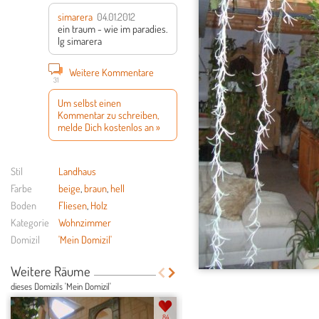
simarera
04.01.2012
ein traum - wie im paradies.
lg simarera
Weitere Kommentare
31
Um selbst einen
Kommentar zu schreiben,
melde Dich kostenlos an »
Stil
Landhaus
Farbe
beige
,
braun
,
hell
Boden
Fliesen
,
Holz
Kategorie
Wohnzimmer
Domizil
'Mein Domizil'
Weitere Räume
dieses Domizils 'Mein Domizil'
84