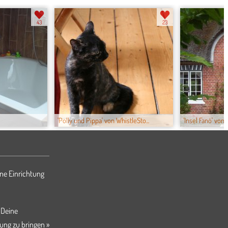
43
23
'Polly und Pippa' von WhistleSto...
'Insel Fanö' von 
ne Einrichtung
 Deine
ung zu bringen »