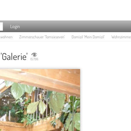
Login
e wohnen
Zimmerschauer 'Tomsixseven'
Domizil 'Mein Domizil'
Wohnzimmer '
Galerie'
15.796