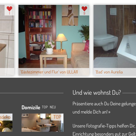
1
9
'Gästezimmer und Flur' von ULLA11
'Bad' von Aurelia
Und wie wohnst Du?
Präsentiere auch Du Deine gelunge
Domizile
TOP
NEU
und melde Dich an! »
sdeko
TOP
Unsere Fotografie-Tipps helfen Dir,
Einrichtung besonders gut zur Gelt