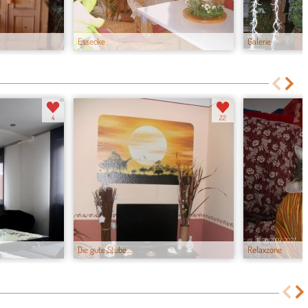
Essecke
Galerie
4
22
Die gute Stube....
Relaxzone