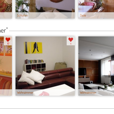
Schlafen
Diele
er"
16
4
Wohnzimmer
Wohnzimmer