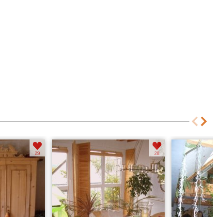
Essecke
Galerie
29
28