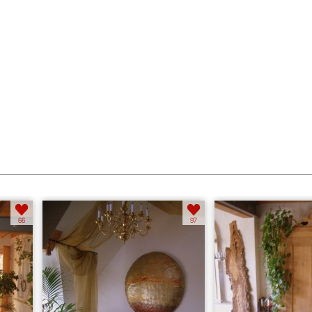
Schlafen
Diele
66
97