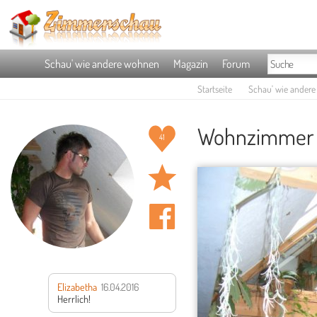
Schau' wie andere wohnen
Magazin
Forum
Startseite
Schau' wie ander
Wohnzimmer '
41
Elizabetha
16.04.2016
Herrlich!