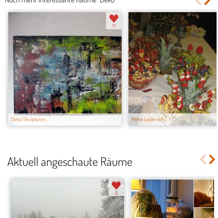
73
Deko/Skulpturen...
Meine Leidensch...
Aktuell angeschaute Räume
0