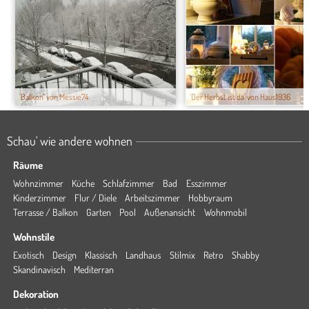
'Balkon' von Messie74
'Der Herbst ist da' von Haus1936
Schau' wie andere wohnen
Räume
Wohnzimmer
Küche
Schlafzimmer
Bad
Esszimmer
Kinderzimmer
Flur / Diele
Arbeitszimmer
Hobbyraum
Terrasse / Balkon
Garten
Pool
Außenansicht
Wohnmobil
Wohnstile
Exotisch
Design
Klassisch
Landhaus
Stilmix
Retro
Shabby
Skandinavisch
Mediterran
Dekoration