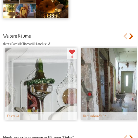
Weitere Räume
dieses Domizils 'Romantik Landlust <3'
15
Easter <3
Der Umbau 2010/...
Noch mehr interessante Räume "Deko"