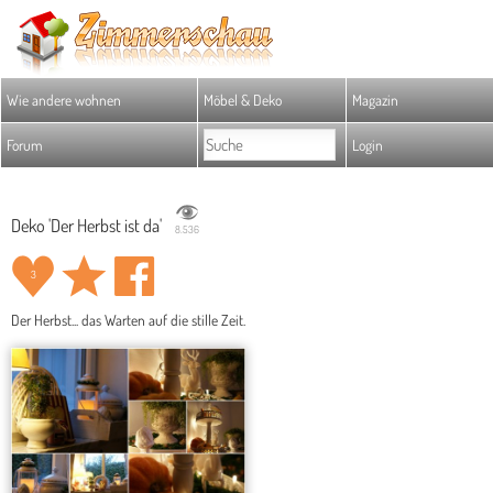
Wie andere wohnen
Möbel & Deko
Magazin
Forum
Login
Deko 'Der Herbst ist da'
8.536
3
Der Herbst... das Warten auf die stille Zeit.