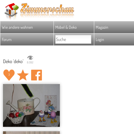
Wie andere wohnen
Möbel & Deko
Magazin
Forum
Login
Deko 'deko'
8.092
3