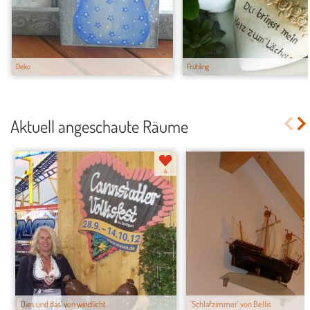
Deko
Frühling
Aktuell angeschaute Räume
4
'Dies und das' von windlicht
'Schlafzimmer' von Bellis