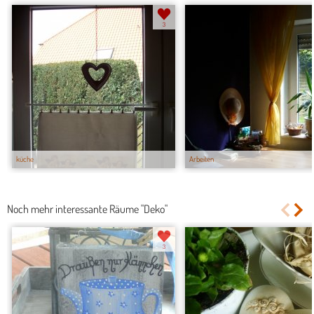
3
küche
Arbeiten
Noch mehr interessante Räume "Deko"
3