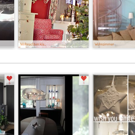
Weihnachten kla...
Wohnzimmer
5
1