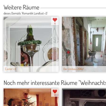
Weitere Räume
dieses Domizils 'Romantik Landlust <3'
15
Easter <3
Der Umbau 2010/...
Noch mehr interessante Räume "Weihnacht
17