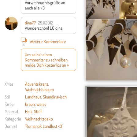
Vorweihnachtsgrüße an
euch alle <3
dina77
25.11.2012
Wunderschön! LG dina
Weitere Kommentare
5
Um selbst einen
Kommentar zu schreiben,
melde Dich kostenlos an »
XMas
Adventskranz
,
Weihnachtsbaum
Stil
Landhaus
,
Skandinavisch
Farbe
braun
,
weiss
Material
Holz
,
Stoff
Kategorie
Weihnachtsdeko
Domizil
'Romantik Landlust <3'