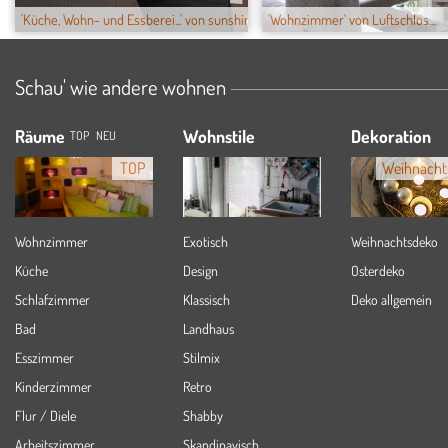
'Küche, Wohn- und Essberei...' von sunshineX
'Wohnzimmer' von Luftschlos...
Schau' wie andere wohnen
Räume
Wohnstile
Dekoration
TOP
NEU
TOP
Weihnacht
Wohnzimmer
Exotisch
Weihnachtsdeko
Küche
Design
Osterdeko
Schlafzimmer
Klassisch
Deko allgemein
Bad
Landhaus
Esszimmer
Stilmix
Kinderzimmer
Retro
Flur / Diele
Shabby
Arbeitszimmer
Skandinavisch