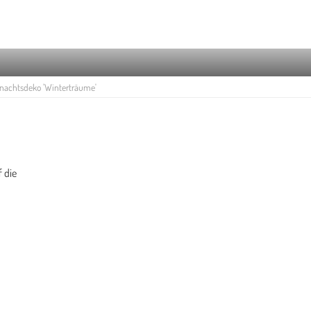
achtsdeko 'Winterträume'
f die