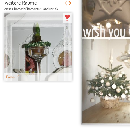
Weitere Räume
dieses Domizils 'Romantik Landlust <3'
15
Easter <3
Der Umbau 2010/...