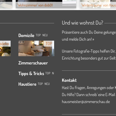
'Wohnzimmer' von dob01
'Winterträume' von Hau
Und wie wohnst Du?
Präsentiere auch Du Deine gelunge
Domizile
TOP
NEU
und melde Dich an! »
sdeko
TOP
Unsere Fotografie-Tipps helfen Dir,
Einrichtung besonders gut zur Gelt
Zimmerschauer
Tipps & Tricks
TOP
NEU
Kontakt
Haustiere
TOP
NEU
Hast Du Fragen, Anregungen oder K
Du Hilfe? Dann schreib' eine E-Mail
hausmeister@zimmerschau.de