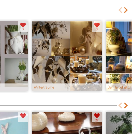
7
7
Winterträume
Der Herbst ist ...
1
27