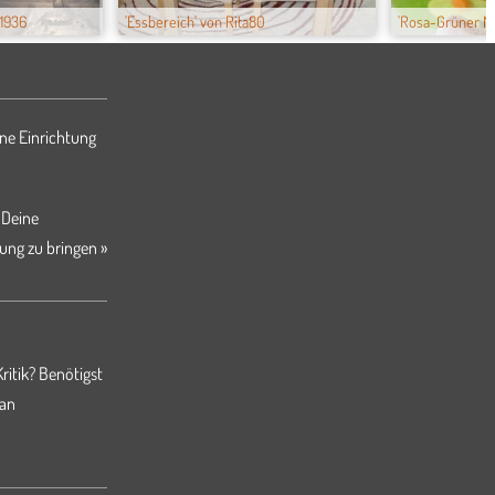
s1936
'Essbereich' von Rita80
'Rosa-Grüner M
ne Einrichtung
 Deine
ung zu bringen »
ritik? Benötigst
 an