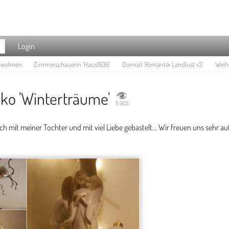
Login
e wohnen
Zimmerschauerin 'Haus1936'
Domizil 'Romantik Landlust <3'
Weihn
ko 'Winterträume'
11.903
 mit meiner Tochter und mit viel Liebe gebastelt... Wir freuen uns sehr au