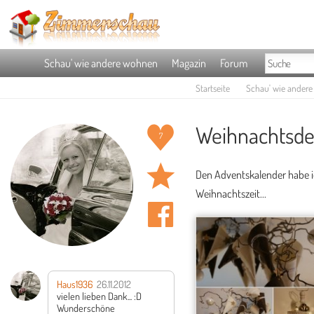
Schau' wie andere wohnen
Magazin
Forum
Startseite
Schau' wie ander
Weihnachtsde
7
Den Adventskalender habe ich
Weihnachtszeit...
Haus1936
26.11.2012
vielen lieben Dank... :D
Wunderschöne