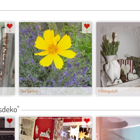
3
2
Der Garten
Frühlingsduft
sdeko"
6
14