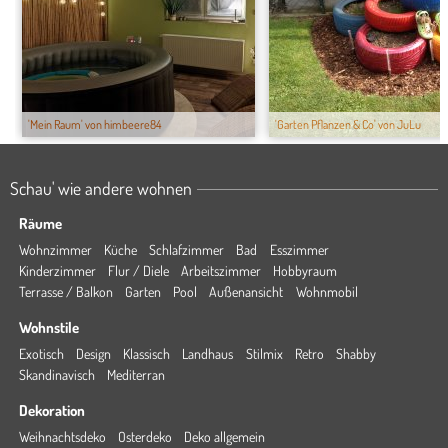
'Mein Raum' von himbeere84
'Garten Pflanzen & Co' von JuLu
Schau' wie andere wohnen
Räume
Wohnzimmer
Küche
Schlafzimmer
Bad
Esszimmer
Kinderzimmer
Flur / Diele
Arbeitszimmer
Hobbyraum
Terrasse / Balkon
Garten
Pool
Außenansicht
Wohnmobil
Wohnstile
Exotisch
Design
Klassisch
Landhaus
Stilmix
Retro
Shabby
Skandinavisch
Mediterran
Dekoration
Weihnachtsdeko
Osterdeko
Deko allgemein