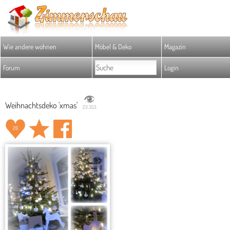
Wie andere wohnen
Möbel & Deko
Magazin
Forum
Login
Weihnachtsdeko 'xmas'
23.353
26