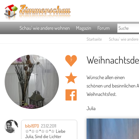
Schau' wie andere wohnen
Magazin
Forum
Startseite
Schau' wie ander
Weihnachtsdek
7
Wünsche allen einen
schönen und besinnlichen 
Weihnachtsfest.
Julia
bibi1970
23.12.2011
☆*☆☆*☆☆*☆
Liebe
Julia,
Sind die Lichter