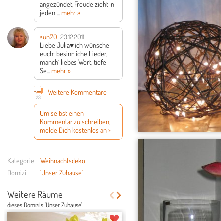
angezündet, Freude zieht in
jeden ...
mehr »
sun70
23.12.2011
Liebe Julia♥
ich wünsche
euch:
besinnliche Lieder,
manch´ liebes Wort,
tiefe
Se...
mehr »
Weitere Kommentare
23
Um selbst einen
Kommentar zu schreiben,
melde Dich kostenlos an »
Kategorie
Weihnachtsdeko
Domizil
'Unser Zuhause'
Weitere Räume
dieses Domizils 'Unser Zuhause'