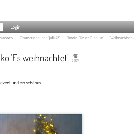
Login
e wohnen
Zimmerschauerin 'julia75'
Domizil 'Unser Zuhause'
Weihnachtsdeko
o 'Es weihnachtet'
8.937
Advent und ein schönes