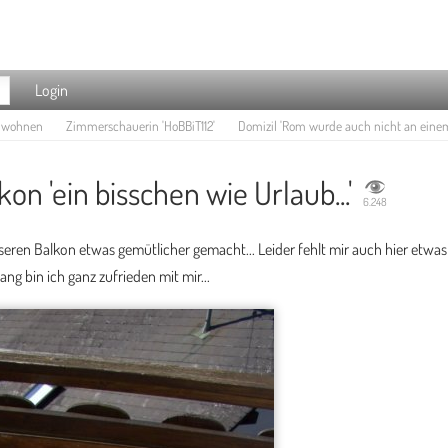
Login
e wohnen
Zimmerschauerin 'HoBBiT112'
Domizil 'Rom wurde auch nicht an einem 
kon 'ein bisschen wie Urlaub...'
6.248
eren Balkon etwas gemütlicher gemacht... Leider fehlt mir auch hier etwas
ang bin ich ganz zufrieden mit mir...