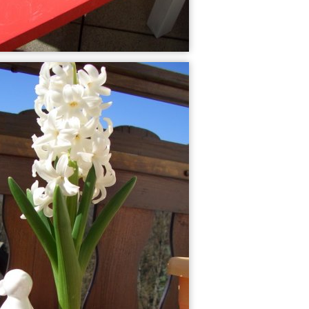
2
2
Deko+Geschenke ...
ein bisschen wi...