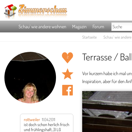
Schau' wie andere wohnen
Magazin
Forum
Startseite
Schau' wie ander
Terrasse / Bal
2
Vor kurzem habe ich mal uns
Inspiration, aber für den Anf
rottweiler
11.04.2011
ist doch schon herlich frisch
und frühlingshaft...))
LG