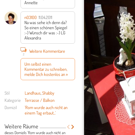
Annette
n03100
11.04.2011
Na was sehe ich denn da?
So einen schönen Spiegel
:-)
Wünsch dir was :-)
LG
Alexandra
Weitere Kommentare
2
Um selbst einen
Kommentar zu schreiben,
melde Dich kostenlos an »
Stil
Landhaus
,
Shabby
Kategorie
Terrasse / Balkon
Domizil
'Rom wurde auch nicht an
einem Tag erbaut...'
Weitere Räume
dieses Domizils 'Rom wurde auch nicht an