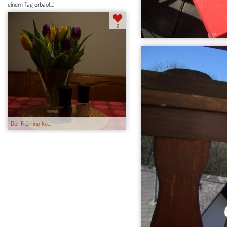
einem Tag erbaut...'
2
Der Frühling ko...
Gäste-WC