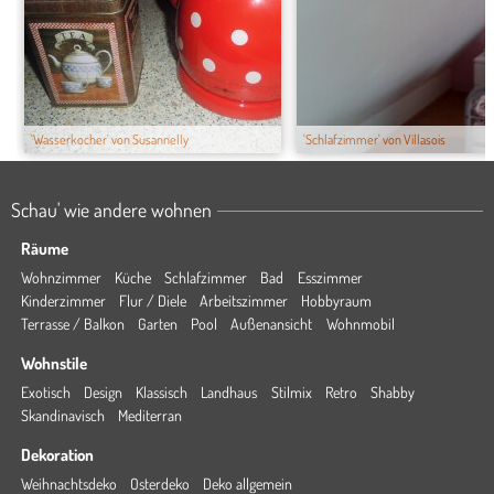
'Wasserkocher' von Susannelly
'Schlafzimmer' von Villasois
Schau' wie andere wohnen
Räume
Wohnzimmer
Küche
Schlafzimmer
Bad
Esszimmer
Kinderzimmer
Flur / Diele
Arbeitszimmer
Hobbyraum
Terrasse / Balkon
Garten
Pool
Außenansicht
Wohnmobil
Wohnstile
Exotisch
Design
Klassisch
Landhaus
Stilmix
Retro
Shabby
Skandinavisch
Mediterran
Dekoration
Weihnachtsdeko
Osterdeko
Deko allgemein