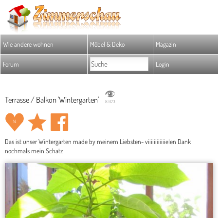
Wie andere wohnen
Möbel & Deko
Magazin
Forum
Login
Terrasse / Balkon 'Wintergarten'
8.073
14
Das ist unser Wintergarten made by meinem Liebsten- viiiiiiiiiiiielen Dank
nochmals mein Schatz