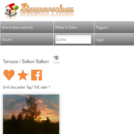
Wie andere wohnen
Möbel & Deko
Magazin
Forum
Login
Terrasse / Balkon 'Balkon'
5.595
0
Und das jeden Tag ! Toll, oder ?