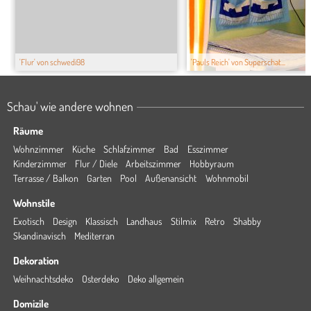
'Flur' von schwedi98
'Pauls Reich' von Superschat...
Schau' wie andere wohnen
Räume
Wohnzimmer
Küche
Schlafzimmer
Bad
Esszimmer
Kinderzimmer
Flur / Diele
Arbeitszimmer
Hobbyraum
Terrasse / Balkon
Garten
Pool
Außenansicht
Wohnmobil
Wohnstile
Exotisch
Design
Klassisch
Landhaus
Stilmix
Retro
Shabby
Skandinavisch
Mediterran
Dekoration
Weihnachtsdeko
Osterdeko
Deko allgemein
Domizile