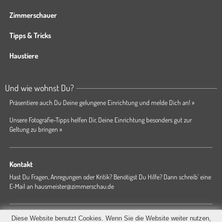
Zimmerschauer
Tipps & Tricks
Haustiere
Und wie wohnst Du?
Präsentiere auch Du Deine gelungene Einrichtung und melde Dich an! »
Unsere Fotografie-Tipps helfen Dir, Deine Einrichtung besonders gut zur
Geltung zu bringen »
Kontakt
Hast Du Fragen, Anregungen oder Kritik? Benötigst Du Hilfe? Dann schreib' eine
E-Mail an
hausmeister@zimmerschau.de
Forum
Magazin
AGB
Presse
Datenschutz
Impressum
Diese Website benutzt Cookies. Wenn Sie die Website weiter nutzen,