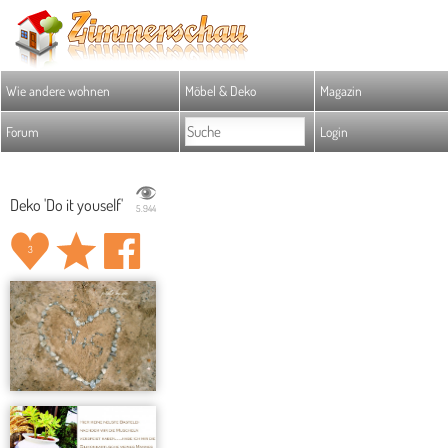
Wie andere wohnen
Möbel & Deko
Magazin
Forum
Login
Deko 'Do it youself'
5.944
3