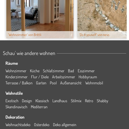
'Wohnzimmer' von Brittli
'Do it youself' von nevs
Schau' wie andere wohnen
Räume
Wohnzimmer
Küche
Schlafzimmer
Bad
Esszimmer
Kinderzimmer
Flur / Diele
Arbeitszimmer
Hobbyraum
Terrasse / Balkon
Garten
Pool
Außenansicht
Wohnmobil
Wohnstile
Exotisch
Design
Klassisch
Landhaus
Stilmix
Retro
Shabby
Skandinavisch
Mediterran
Dekoration
Weihnachtsdeko
Osterdeko
Deko allgemein