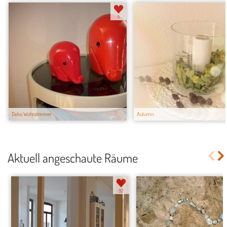
5
Deko Wohnzimmer
Autumn
Aktuell angeschaute Räume
92