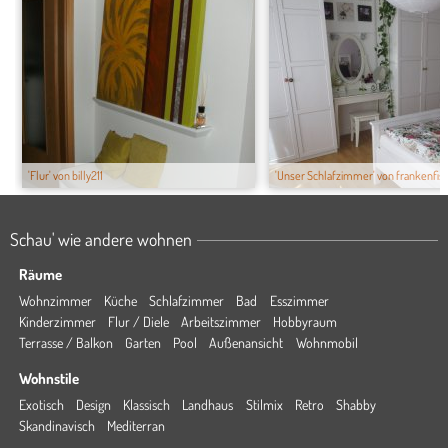
'Flur' von billy211
'Unser Schlafzimmer' von frankenfis..
Schau' wie andere wohnen
Räume
Wohnzimmer
Küche
Schlafzimmer
Bad
Esszimmer
Kinderzimmer
Flur / Diele
Arbeitszimmer
Hobbyraum
Terrasse / Balkon
Garten
Pool
Außenansicht
Wohnmobil
Wohnstile
Exotisch
Design
Klassisch
Landhaus
Stilmix
Retro
Shabby
Skandinavisch
Mediterran