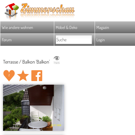
Wie andere wohnen
Möbel & Deko
Magazin
Forum
Login
Terrasse / Balkon 'Balkon'
7.926
2