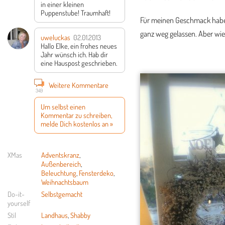
in einer kleinen
Puppenstube! Traumhaft!
Für meinen Geschmack habe i
ganz weg gelassen. Aber wie
uweluckas
02.01.2013
Hallo Elke,
ein frohes neues
Jahr wünsch ich.
Hab dir
eine Hauspost geschrieben.
Weitere Kommentare
349
Um selbst einen
Kommentar zu schreiben,
melde Dich kostenlos an »
XMas
Adventskranz
,
Außenbereich
,
Beleuchtung
,
Fensterdeko
,
Weihnachtsbaum
Do-it-
Selbstgemacht
yourself
Stil
Landhaus
,
Shabby