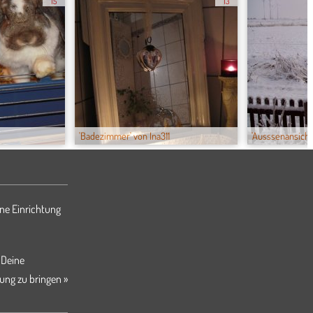
15
13
i
'Badezimmer' von Ina311
'Ausssenansicht
ne Einrichtung
 Deine
ung zu bringen »