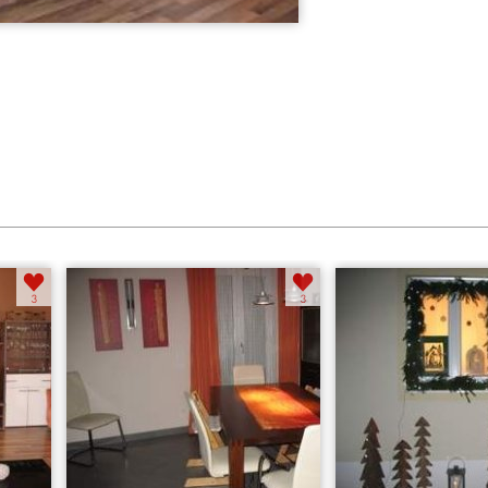
Esszimmer
Weihnachten 201...
3
3