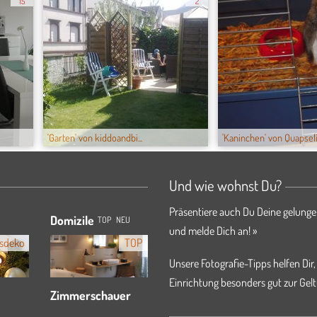
15
2
'Garten' von kiddoandbi...
'Kaninchen' von Quapsel
Und wie wohnst Du?
Präsentiere auch Du Deine gelunge
Domizile
TOP
NEU
und melde Dich an! »
sdeko
TOP
Unsere Fotografie-Tipps helfen Dir,
Einrichtung besonders gut zur Gelt
Zimmerschauer