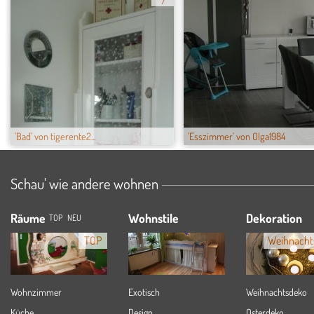
7
'Bad' von tigerente2...
'Esszimmer' von Olga1984
Schau' wie andere wohnen
Räume
Wohnstile
Dekoration
TOP
NEU
TOP
Weihnacht
Wohnzimmer
Exotisch
Weihnachtsdeko
Küche
Design
Osterdeko