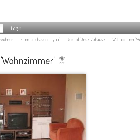
Login
e wohnen
Zimmerschauerin 'Lynn'
Domizil 'Unser Zuhause'
Wohnzimmer 'W
'Wohnzimmer'
7.712