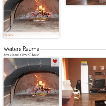
Terasse
Wohnzimmer
Weitere Räume
dieses Domizils 'Unser Zuhause'
7