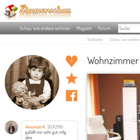
Schau' wie andere wohnen
Magazin
Forum
Startseite
Schau' wie ander
Wohnzimmer 
3
AlexanderK
30.11.2010
gafällt mir sehr gut.
mfg
alex