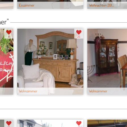
Esszimmer
Weihnachten 201...
er"
18
25
Wohnzimmer
Wohnzimmer