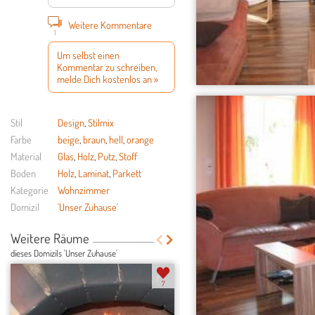
Weitere Kommentare
1
Um selbst einen
Kommentar zu schreiben,
melde Dich kostenlos an »
Stil
Design
,
Stilmix
Farbe
beige
,
braun
,
hell
,
orange
Material
Glas
,
Holz
,
Putz
,
Stoff
Boden
Holz
,
Laminat
,
Parkett
Kategorie
Wohnzimmer
Domizil
'Unser Zuhause'
Weitere Räume
dieses Domizils 'Unser Zuhause'
7