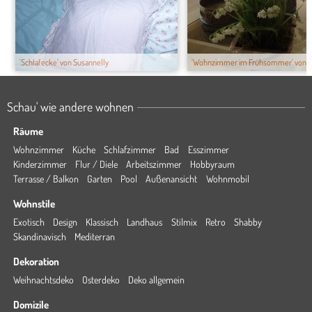
'Schlafecke' von Susannelly
'Wohnzimmer im Frühsommer' von b
Schau' wie andere wohnen
Räume
Wohnzimmer
Küche
Schlafzimmer
Bad
Esszimmer
Kinderzimmer
Flur / Diele
Arbeitszimmer
Hobbyraum
Terrasse / Balkon
Garten
Pool
Außenansicht
Wohnmobil
Wohnstile
Exotisch
Design
Klassisch
Landhaus
Stilmix
Retro
Shabby
Skandinavisch
Mediterran
Dekoration
Weihnachtsdeko
Osterdeko
Deko allgemein
Domizile