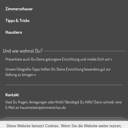
Zimmerschauer
Tipps & Tricks
Haustiere
Und wie wohnst Du?
Präsentiere auch Du Deine gelungene Einrichtung und melde Dich an! »
Unsere Fotografie-Tipps helfen Dir, Deine Einrichtung besonders gut zur
Geltung zu bringen »
Kontakt
Hast Du Fragen, Anregungen oder Kritik? Benötigst Du Hilfe? Dann schreib' eine
E-Mail an
hausmeister@zimmerschau.de
Forum
Magazin
AGB
Presse
Datenschutz
Impressum
Diese Website benutzt Cookies. Wenn Sie die Website weiter nutzen,