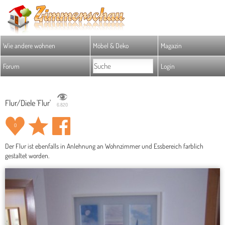
Wie andere wohnen
Möbel & Deko
Magazin
Forum
Login
Flur/Diele 'Flur'
6.820
0
Der Flur ist ebenfalls in Anlehnung an Wohnzimmer und Essbereich farblich
gestaltet worden.