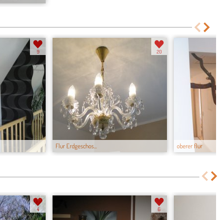
9
20
Flur Erdgeschos...
oberer flur
4
6