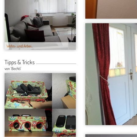
Wohn- und Arbei...
Flur
Tipps & Tricks
von 'Bechti'