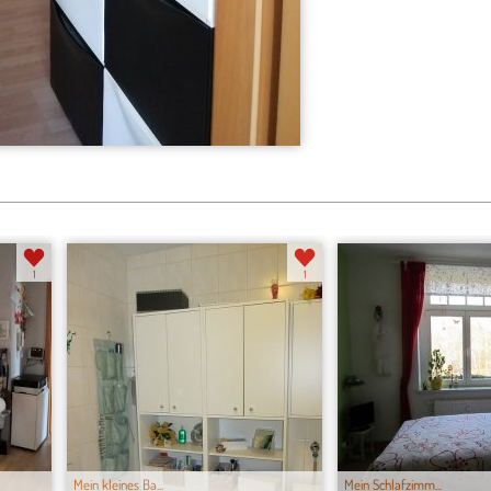
1
1
Mein kleines Ba...
Mein Schlafzimm...