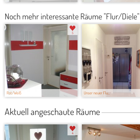
Noch mehr interessante Räume "Flur/Diele"
5
Rot/Weiß
Unser neuer Flu...
Aktuell angeschaute Räume
4