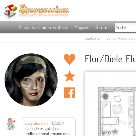
Schau' wie andere wohnen
Magazin
Forum
Startseite
Schau' wie ander
Flur/Diele 'Flu
1
spezialedition
11.06.2014
ich finde es gut, dass
endlich einmal jemand den