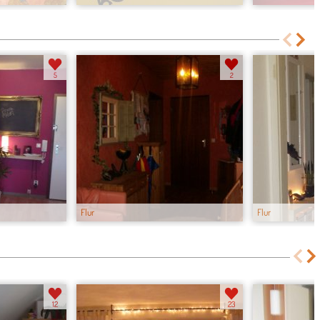
5
2
Flur
Flur
12
23