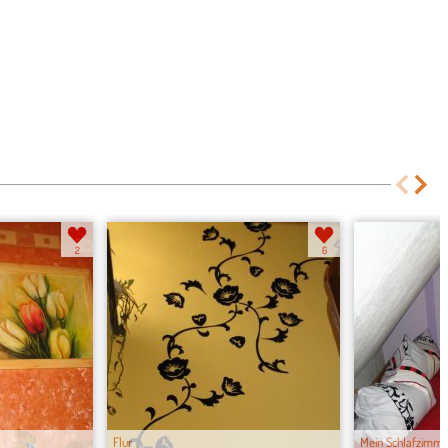
2
6
Flur
Mein Schlafzimm..