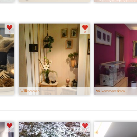
9
8
Willkommen
Willkommenszimm...
5
10