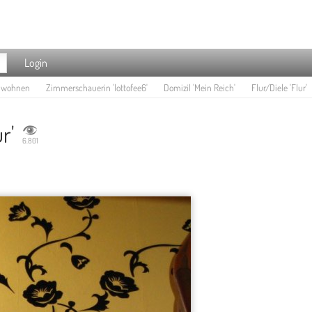
Login
e wohnen
Zimmerschauerin 'lottofee6'
Domizil 'Mein Reich'
Flur/Diele 'Flur'
r'
6.801