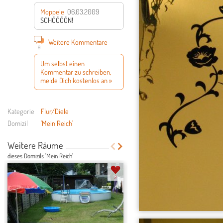
Moppele
06.03.2009
SCHÖÖÖÖN!
Weitere Kommentare
9
Um selbst einen
Kommentar zu schreiben,
melde Dich kostenlos an »
Kategorie
Flur/Diele
Domizil
'Mein Reich'
Weitere Räume
dieses Domizils 'Mein Reich'
2