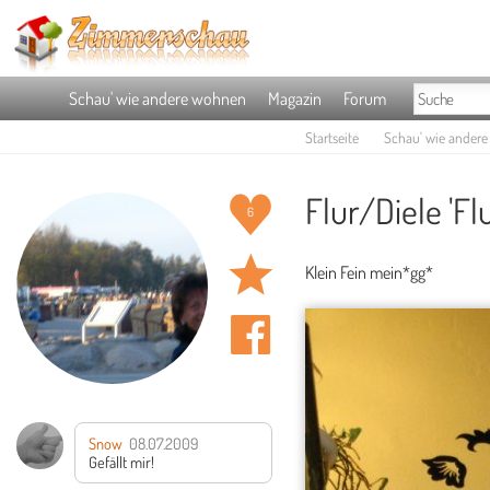
Schau' wie andere wohnen
Magazin
Forum
Startseite
Schau' wie ander
Flur/Diele 'Flu
6
Klein Fein mein*gg*
Snow
08.07.2009
Gefällt mir!