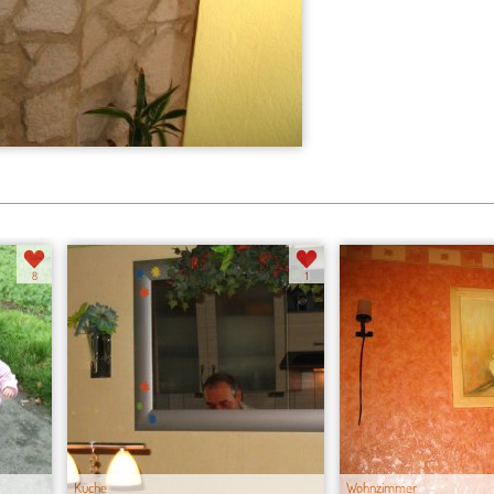
8
1
Küche
Wohnzimmer