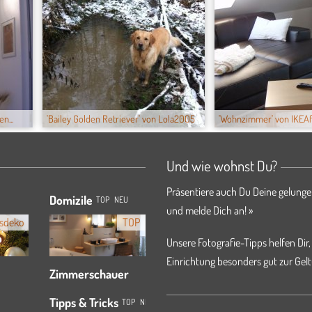
n...
'Bailey Golden Retriever' von Lola2005
'Wohnzimmer' von IKEA
Und wie wohnst Du?
Präsentiere auch Du Deine gelunge
Domizile
TOP
NEU
und melde Dich an! »
sdeko
TOP
Unsere Fotografie-Tipps helfen Dir,
Einrichtung besonders gut zur Gelt
Zimmerschauer
Tipps & Tricks
TOP
NEU