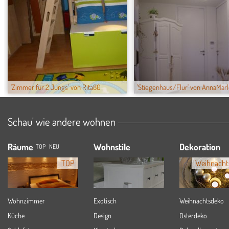
'Zimmer für 2 Jungs' von Rita80
'Stiegenhaus/Flur' von AnnaMarle
Schau' wie andere wohnen
Räume
Wohnstile
Dekoration
TOP
NEU
TOP
Weihnacht
Wohnzimmer
Exotisch
Weihnachtsdeko
Küche
Design
Osterdeko