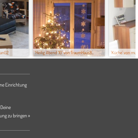
fan02
'Heilig Abend ´10' von TraumHaus8...
'Küche' von mutt
ne Einrichtung
 Deine
ung zu bringen »