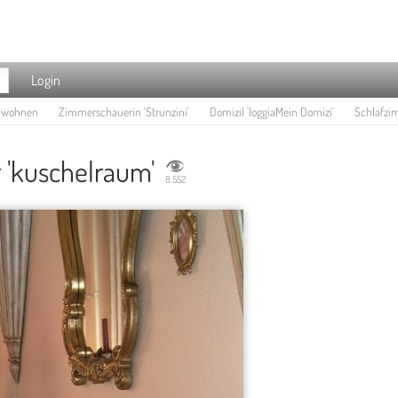
Login
e wohnen
Zimmerschauerin 'Strunzini'
Domizil 'loggiaMein Domizi'
Schlafzi
 'kuschelraum'
8.552