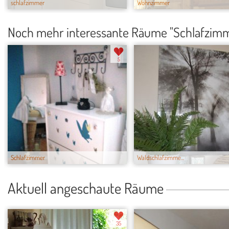
schlafzimmer
Wohnzimmer
Noch mehr interessante Räume "Schlafzim
5
Schlafzimmer
Waldschlafzimme...
Aktuell angeschaute Räume
35