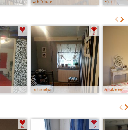
wohlfühloase
Küche
2
5
metamorfoze
Schlafzimmer
16
92