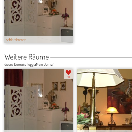
schlafzimmer
Wohnzimmer
Weitere Räume
dieses Domizils 'loggiaMein Domizi'
10