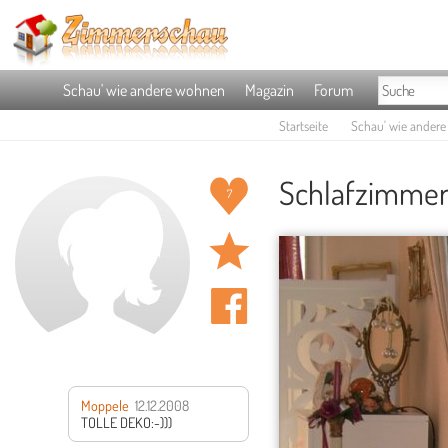
Schau' wie andere wohnen
Magazin
Forum
Startseite
Schau' wie ander
Schlafzimmer
7
Moppele
12.12.2008
TOLLE DEKO:-)))