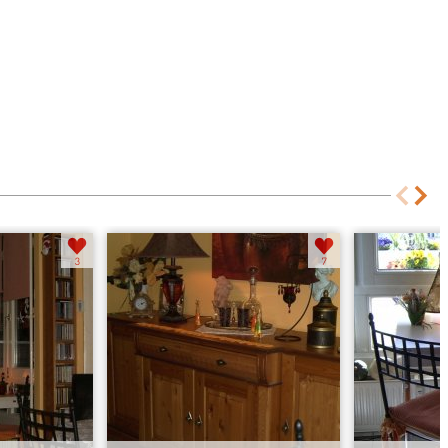
wohlfühloase
Küche
3
7