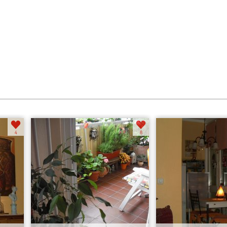
Frischluft -Ble...
WZ- Küche
4
8