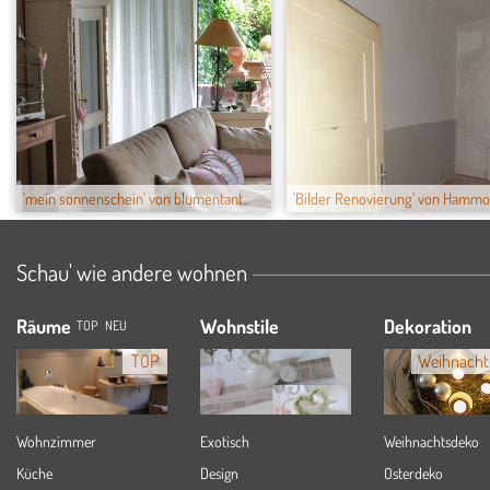
'mein sonnenschein' von blumentant...
'Bilder Renovierung' von Hamm
Schau' wie andere wohnen
Räume
Wohnstile
Dekoration
TOP
NEU
TOP
Weihnacht
Wohnzimmer
Exotisch
Weihnachtsdeko
Küche
Design
Osterdeko