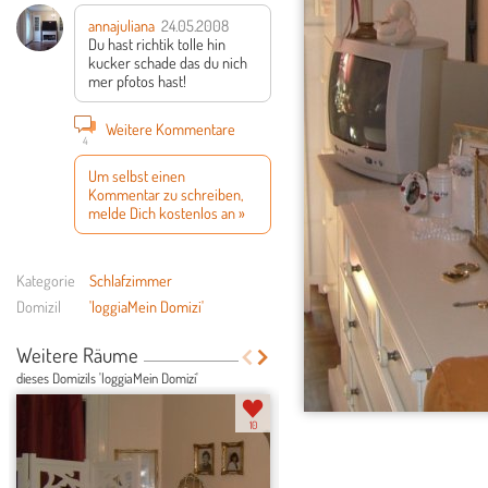
annajuliana
24.05.2008
Du hast richtik tolle hin
kucker schade das du nich
mer pfotos hast!
Weitere Kommentare
4
Um selbst einen
Kommentar zu schreiben,
melde Dich kostenlos an »
Kategorie
Schlafzimmer
Domizil
'loggiaMein Domizi'
Weitere Räume
dieses Domizils 'loggiaMein Domizi'
10