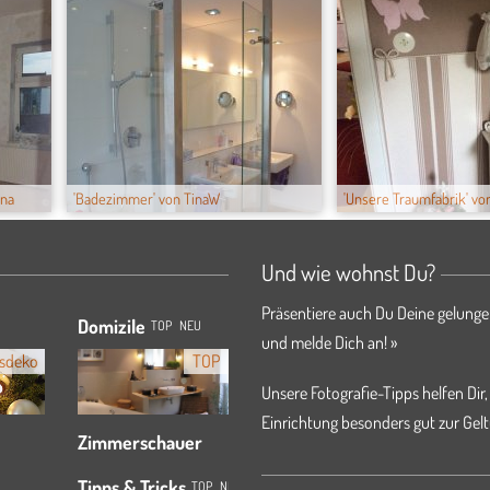
ona
'Badezimmer' von TinaW
'Unsere Traumfabrik' v
Und wie wohnst Du?
Präsentiere auch Du Deine gelunge
Domizile
TOP
NEU
und melde Dich an! »
sdeko
TOP
Unsere Fotografie-Tipps helfen Dir,
Einrichtung besonders gut zur Gelt
Zimmerschauer
Tipps & Tricks
TOP
NEU