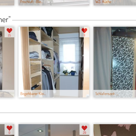
Frischluft -Ble...
WZ- Küche
mer"
25
11
Begehbarer Klei...
Schlafenszeit :...
0
29