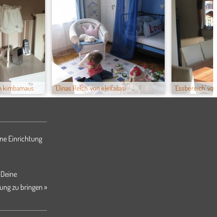
on kimbamaus
'Elinas Reich' von elelfasasi
'Essbereich' von 
ne Einrichtung
 Deine
ung zu bringen »