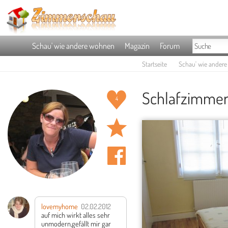
Schau' wie andere wohnen
Magazin
Forum
Startseite
Schau' wie ander
Schlafzimmer 
4
lovemyhome
02.02.2012
auf mich wirkt alles sehr
unmodern,gefällt mir gar