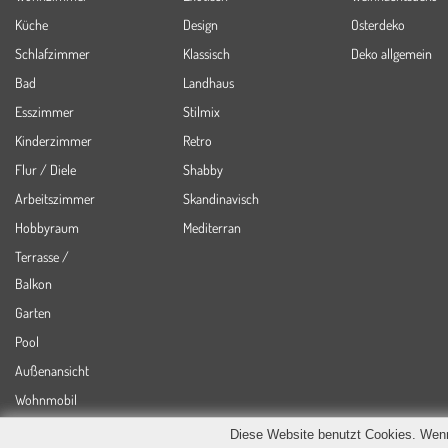
Küche
Design
Osterdeko
Schlafzimmer
Klassisch
Deko allgemein
Bad
Landhaus
Esszimmer
Stilmix
Kinderzimmer
Retro
Flur / Diele
Shabby
Arbeitszimmer
Skandinavisch
Hobbyraum
Mediterran
Terrasse /
Balkon
Garten
Pool
Außenansicht
Wohnmobil
Diese Website benutzt Cookies. Wenn