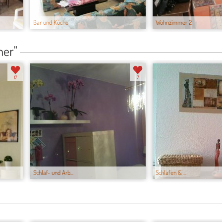
Bar und Küche
Wohnzimmer 2
mer"
17
7
Schlaf- und Arb...
Schlafen & ...