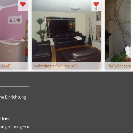
1
6
on AlmiT
'wohnzimmer' von maus83
'Der Wohnberei
ne Einrichtung
 Deine
ung zu bringen »