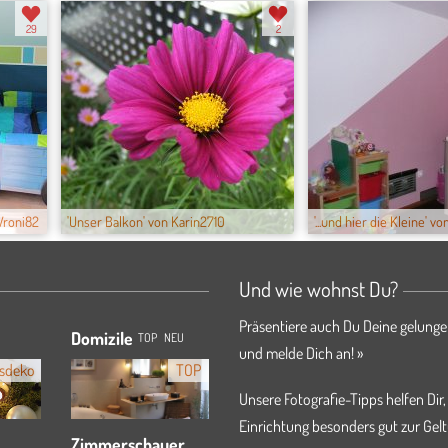
29
2
Vroni82
'Unser Balkon' von Karin2710
'...und hier die Kleine' v
Und wie wohnst Du?
Präsentiere auch Du Deine gelunge
Domizile
TOP
NEU
und melde Dich an! »
sdeko
TOP
Unsere Fotografie-Tipps helfen Dir,
Einrichtung besonders gut zur Gelt
Zimmerschauer