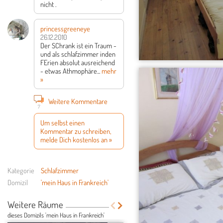
nicht .
princessgreeneye
26.12.2010
Der SChrank ist ein Traum -
und als schlafzimmer inden
FErien absolut ausreichend
- etwas Athmophäre...
mehr
»
Weitere Kommentare
7
Um selbst einen
Kommentar zu schreiben,
melde Dich kostenlos an »
Kategorie
Schlafzimmer
Domizil
'mein Haus in Frankreich'
Weitere Räume
dieses Domizils 'mein Haus in Frankreich'