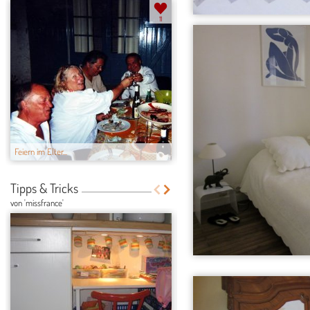
11
Feiern im Elter...
Wohnzimmer 1
Tipps & Tricks
von 'missfrance'