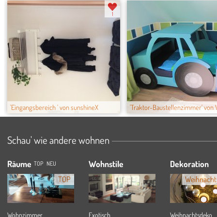
1
'Eingangsbereich ' von sunshineX
'Traktor-Baustellenzimmer' von 
Schau' wie andere wohnen
Räume
Wohnstile
Dekoration
TOP
NEU
TOP
Weihnacht
Wohnzimmer
Exotisch
Weihnachtsdeko