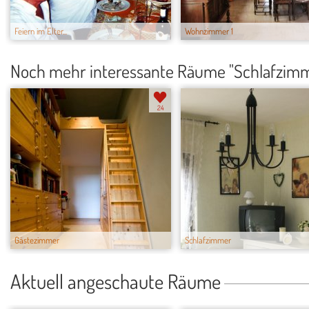
Feiern im Elter...
Wohnzimmer 1
Noch mehr interessante Räume "Schlafzim
24
Gästezimmer
Schlafzimmer
Aktuell angeschaute Räume