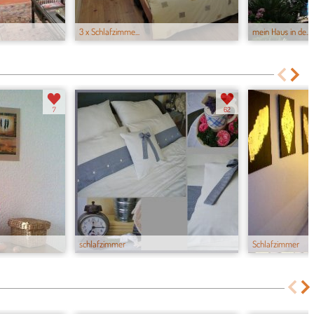
3 x Schlafzimme...
mein Haus in de...
7
62
schlafzimmer
Schlafzimmer