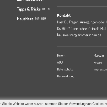
Tipps & Tricks
TOP
NEU
Kontakt
Haustiere
TOP
NEU
Hast Du Fragen, Anregungen oder K
Du Hilfe? Dann schreib' eine E-Mail
hausmeister@zimmerschau.de
Forum
Magazin
AGB
Presse
Datenschutz
Impressu
Hausordnung
 Sie die Website weiter nutzen, stimmen Sie der Verwendung von Cookies z