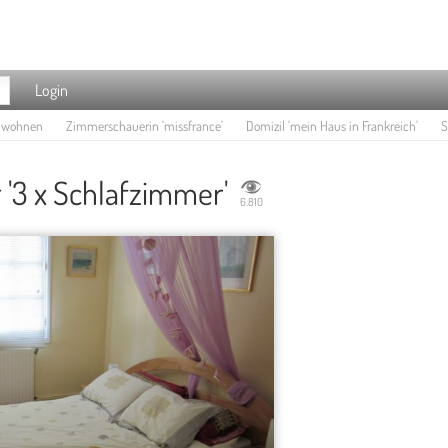
Login
e wohnen
Zimmerschauerin 'missfrance'
Domizil 'mein Haus in Frankreich'
S
'3 x Schlafzimmer'
6.810