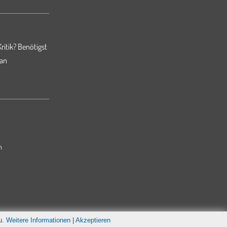
ritik? Benötigst
 an
m
u.
Weitere Informationen
|
Akzeptieren