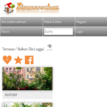
Wie andere wohnen
Möbel & Deko
Magazin
Forum
Login
Terrasse / Balkon 'Die Loggia'
24.105
80
26.07.2021