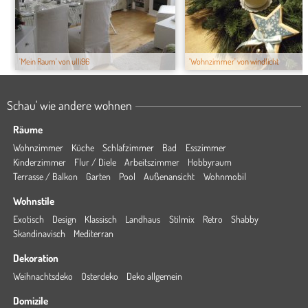
'Mein Raum' von ulli96
'Wohnzimmer' von windlicht
Schau' wie andere wohnen
Räume
Wohnzimmer
Küche
Schlafzimmer
Bad
Esszimmer
Kinderzimmer
Flur / Diele
Arbeitszimmer
Hobbyraum
Terrasse / Balkon
Garten
Pool
Außenansicht
Wohnmobil
Wohnstile
Exotisch
Design
Klassisch
Landhaus
Stilmix
Retro
Shabby
Skandinavisch
Mediterran
Dekoration
Weihnachtsdeko
Osterdeko
Deko allgemein
Domizile