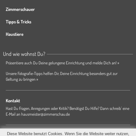
Zimmerschauer
Tipps & Tricks
Haustiere
Und wie wohnst Du?
Präsentiere auch Du Deine gelungene Einrichtung und melde Dich an! »
Unsere Fotografie-Tipps helfen Dir, Deine Einrichtung besonders gut zur
Geltung zu bringen »
Kontakt
Hast Du Fragen, Anregungen oder Kritik? Benötigst Du Hilfe? Dann schreib' eine
E-Mail an
hausmeister@zimmerschau.de
Forum
Magazin
AGB
Presse
Datenschutz
Impressum
Diese Website benutzt Cookies. Wenn Sie die Website weiter nutzen,