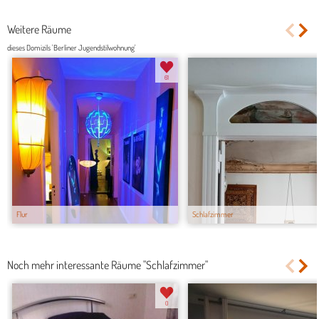
Weitere Räume
dieses Domizils 'Berliner Jugendstilwohnung'
61
Flur
Schlafzimmer
Noch mehr interessante Räume "Schlafzimmer"
0