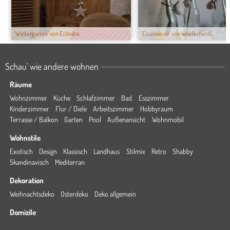
'Wintergarten' von EsVedra
'Esszimmer' von Woelkchen6...
Schau' wie andere wohnen
Räume
Wohnzimmer
Küche
Schlafzimmer
Bad
Esszimmer
Kinderzimmer
Flur / Diele
Arbeitszimmer
Hobbyraum
Terrasse / Balkon
Garten
Pool
Außenansicht
Wohnmobil
Wohnstile
Exotisch
Design
Klassisch
Landhaus
Stilmix
Retro
Shabby
Skandinavisch
Mediterran
Dekoration
Weihnachtsdeko
Osterdeko
Deko allgemein
Domizile