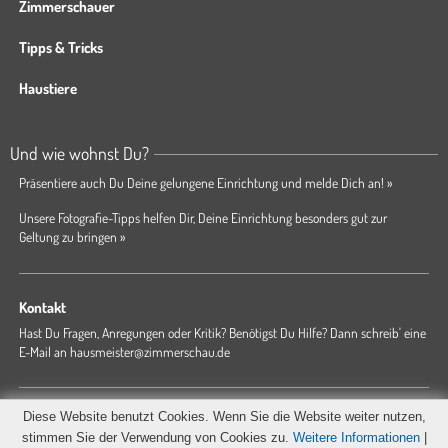
Zimmerschauer
Tipps & Tricks
Haustiere
Und wie wohnst Du?
Präsentiere auch Du Deine gelungene Einrichtung und melde Dich an! »
Unsere Fotografie-Tipps helfen Dir, Deine Einrichtung besonders gut zur
Geltung zu bringen »
Kontakt
Hast Du Fragen, Anregungen oder Kritik? Benötigst Du Hilfe? Dann schreib' eine
E-Mail an
hausmeister@zimmerschau.de
Forum
Magazin
AGB
Presse
Datenschutz
Impressum
Diese Website benutzt Cookies. Wenn Sie die Website weiter nutzen,
Hausordnung
stimmen Sie der Verwendung von Cookies zu.
Weitere Informationen
|