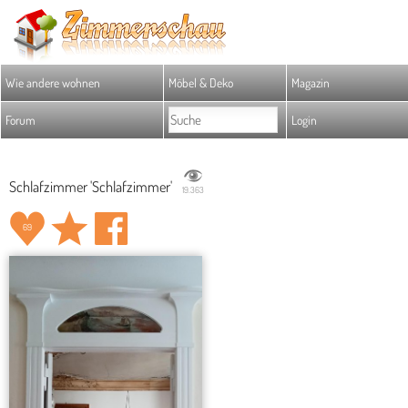
Wie andere wohnen
Möbel & Deko
Magazin
Forum
Login
Schlafzimmer 'Schlafzimmer'
19.363
69