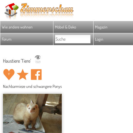
Wie andere wohnen
Möbel & Deko
Magazin
Forum
Login
Haustiere 'Tiere'
7.221
17
Nachbarmieze und schwangere Ponys