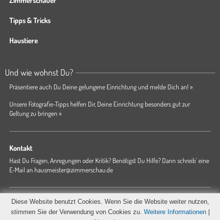
Zimmerschauer
Tipps & Tricks
Haustiere
Und wie wohnst Du?
Präsentiere auch Du Deine gelungene Einrichtung und melde Dich an! »
Unsere Fotografie-Tipps helfen Dir, Deine Einrichtung besonders gut zur
Geltung zu bringen »
Kontakt
Hast Du Fragen, Anregungen oder Kritik? Benötigst Du Hilfe? Dann schreib' eine
E-Mail an
hausmeister@zimmerschau.de
Forum
Magazin
AGB
Presse
Datenschutz
Impressum
Diese Website benutzt Cookies. Wenn Sie die Website weiter nutzen,
Hausordnung
stimmen Sie der Verwendung von Cookies zu.
Weitere Informationen
|