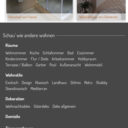
'Gästebad' von Franziii
'Wohlfühloase' von Dekoholic
Schau' wie andere wohnen
Räume
Wohnzimmer
Küche
Schlafzimmer
Bad
Esszimmer
Kinderzimmer
Flur / Diele
Arbeitszimmer
Hobbyraum
Terrasse / Balkon
Garten
Pool
Außenansicht
Wohnmobil
Wohnstile
Exotisch
Design
Klassisch
Landhaus
Stilmix
Retro
Shabby
Skandinavisch
Mediterran
Dekoration
Weihnachtsdeko
Osterdeko
Deko allgemein
Domizile