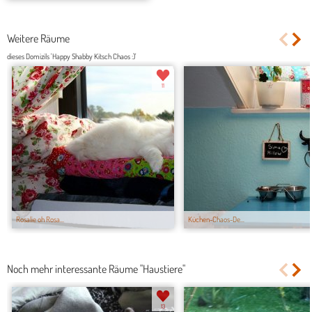
Weitere Räume
dieses Domizils 'Happy Shabby Kitsch Chaos :)'
11
Rosalie oh Rosa...
Küchen-Chaos-De...
Noch mehr interessante Räume "Haustiere"
13