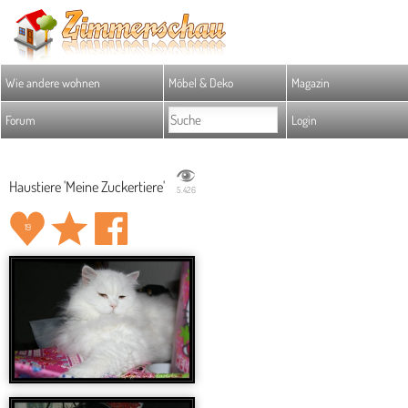
Wie andere wohnen
Möbel & Deko
Magazin
Forum
Login
Haustiere 'Meine Zuckertiere'
5.426
19