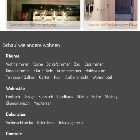
'Weihnachten 2012' von jackypup
'Unser neuer Flur (oben)' von Flake
Schau' wie andere wohnen
Räume
Wohnzimmer
Küche
Schlafzimmer
Bad
Esszimmer
Kinderzimmer
Flur / Diele
Arbeitszimmer
Hobbyraum
Terrasse / Balkon
Garten
Pool
Außenansicht
Wohnmobil
Wohnstile
Exotisch
Design
Klassisch
Landhaus
Stilmix
Retro
Shabby
Skandinavisch
Mediterran
Dekoration
Weihnachtsdeko
Osterdeko
Deko allgemein
Domizile