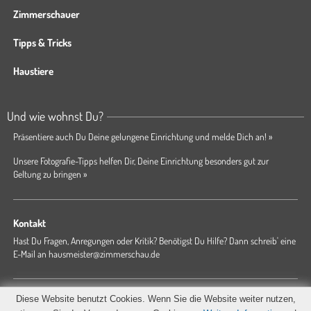
Zimmerschauer
Tipps & Tricks
Haustiere
Und wie wohnst Du?
Präsentiere auch Du Deine gelungene Einrichtung und melde Dich an! »
Unsere Fotografie-Tipps helfen Dir, Deine Einrichtung besonders gut zur
Geltung zu bringen »
Kontakt
Hast Du Fragen, Anregungen oder Kritik? Benötigst Du Hilfe? Dann schreib' eine
E-Mail an
hausmeister@zimmerschau.de
Forum
Magazin
AGB
Presse
Datenschutz
Impressum
Diese Website benutzt Cookies. Wenn Sie die Website weiter nutzen,