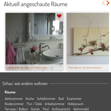
Aktuell angeschaute Räume
23
'petite salle de bain' von Siebenstei...
'Mein Raum' von Gummihexe
Schau' wie andere wohnen
Räume
Wohnzimmer
Küche
Schlafzimmer
Bad
Esszimmer
Kinderzimmer
Flur / Diele
Arbeitszimmer
Hobbyraum
Terrasse / Balkon
Garten
Pool
Außenansicht
Wohnmobil