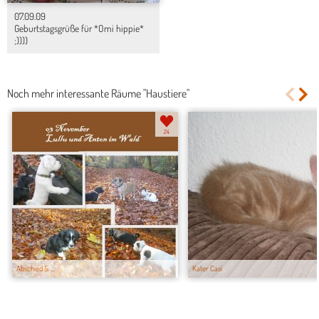
07.09.09
Geburtstagsgrüße für *Omi hippie*
;))))
Noch mehr interessante Räume "Haustiere"
24
Abschied & ...
Kater Casi