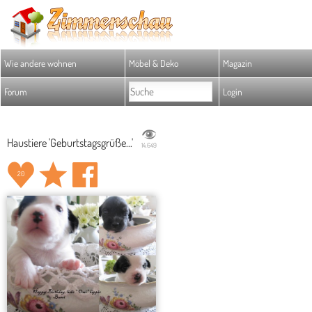
Wie andere wohnen
Möbel & Deko
Magazin
Forum
Login
Haustiere 'Geburtstagsgrüße...'
14.649
20