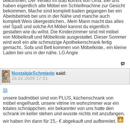
bekommen. Der Vertiko im Bad kommt von Oma. Bei uns
haben eigentlich alle Möbel ein Schleifmachine zur Gesicht
bekommen, Mache sind komplett baden gegangen bei ein
Abeitsbetrieb bei uns in der Nähe und manche auch
komplett Weis übergestrichen.. Mein Mann macht das alles
viel Spaß und solche Art Möbel kannst du eigentlich
gestalten wie du willst. Die Kinderzimmer sind mit möbel
von Möbelkraft und Möbelkiste ausgestattet. Dieser Sommer
wird woll ein alte schmutzige Apothekerschrank fertig
gemacht.. Sofa und Bett kommen von Möbelkiste.. ein kleine
Laden bei uns in der nähe. LG Angie
NostalgieSchmiede
said:
28.02.2009
17:51
unsere badmöbel sind von PLUS, küchenschrank von
möbel engelhardt. unsere vitrine im wohnzimmer war ein
totales schnäppchen. ein bekannter von uns hatte den
schrank im keller stehen und wusste nichts mit anzufangen.
wir haben ihn dann für 15,- € abgekauft und aufbereitet.