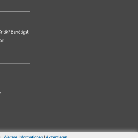
ritik? Benötigst
 an
m
u.
Weitere Informationen
|
Akzeptieren