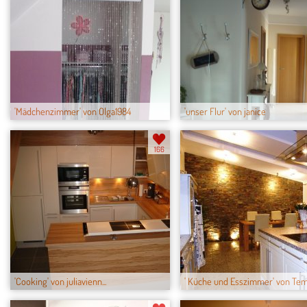
'Mädchenzimmer' von Olga1984
'unser Flur' von janice
166
'Cooking' von juliavienn...
' Küche und Esszimmer' von Tem