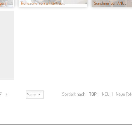
pani
'Ruhezone' von wintertrau...
'Sunshine' von ANUL
71
»
Sortiert nach:
TOP
|
NEU
|
Neue Fot
Seite