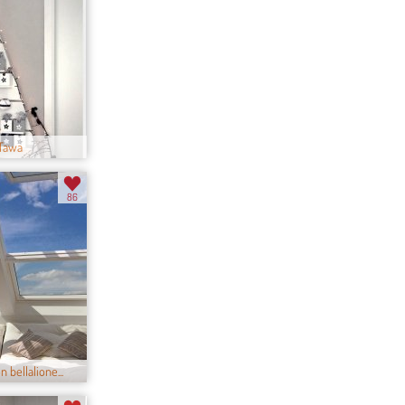
 Tawa
86
 bellalione...