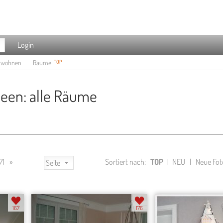
Login
e wohnen
Räume
TOP
deen: alle Räume
71
»
Sortiert nach:
TOP
|
NEU
|
Neue Fot
Seite
167
176