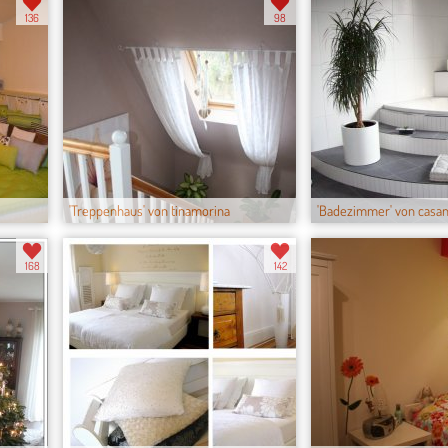
136
98
'Treppenhaus' von tinamorina
'Badezimmer' von casa
168
142