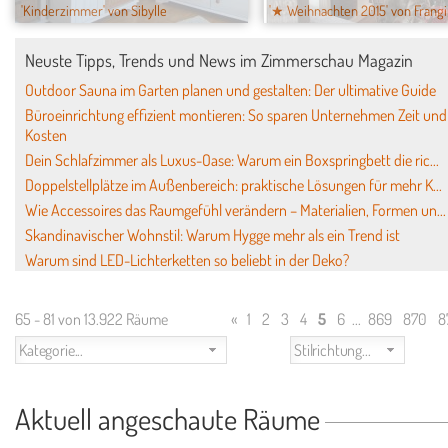
'Kinderzimmer' von Sibylle
'★ Weihnachten 2015' von Frangi
Neuste Tipps, Trends und News im Zimmerschau Magazin
Outdoor Sauna im Garten planen und gestalten: Der ultimative Guide
Büroeinrichtung effizient montieren: So sparen Unternehmen Zeit und
Kosten
Dein Schlafzimmer als Luxus-Oase: Warum ein Boxspringbett die ric...
Doppelstellplätze im Außenbereich: praktische Lösungen für mehr K...
Wie Accessoires das Raumgefühl verändern – Materialien, Formen un...
Skandinavischer Wohnstil: Warum Hygge mehr als ein Trend ist
Warum sind LED-Lichterketten so beliebt in der Deko?
65 - 81 von 13.922 Räume
«
1
2
3
4
5
6
...
869
870
8
Kategorie...
Stilrichtung...
Aktuell angeschaute Räume