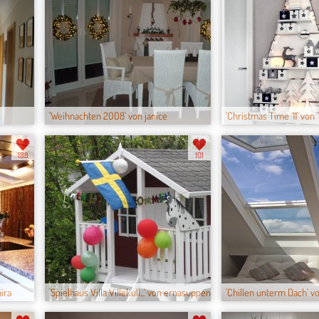
'Weihnachten 2008' von janice
'Christmas Time ´11' von
188
101
ira
'Spielhaus Villa Villekull...' von ernasuppen...
'Chillen unterm Dach' von