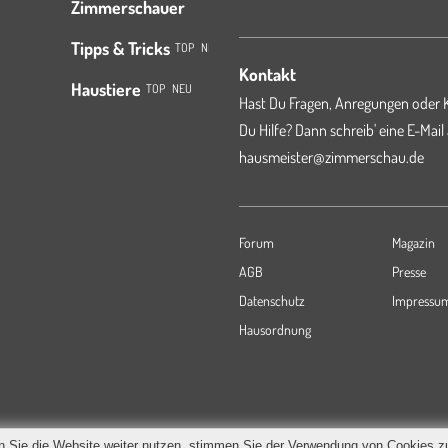
Zimmerschauer
Tipps & Tricks
TOP
NEU
Kontakt
Haustiere
TOP
NEU
Hast Du Fragen, Anregungen oder K
Du Hilfe? Dann schreib' eine E-Mail
hausmeister@zimmerschau.de
Forum
Magazin
AGB
Presse
Datenschutz
Impressu
Hausordnung
 Sie die Website weiter nutzen, stimmen Sie der Verwendung von Cookies z