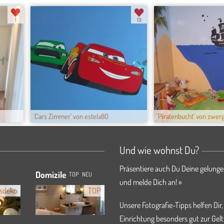
1
19
'Cars Zimmer' von estela80
'Piratenbucht' von zwerg
Und wie wohnst Du?
Präsentiere auch Du Deine gelunge
Domizile
TOP
NEU
und melde Dich an! »
sdeko
TOP
Unsere Fotografie-Tipps helfen Dir,
Einrichtung besonders gut zur Gelt