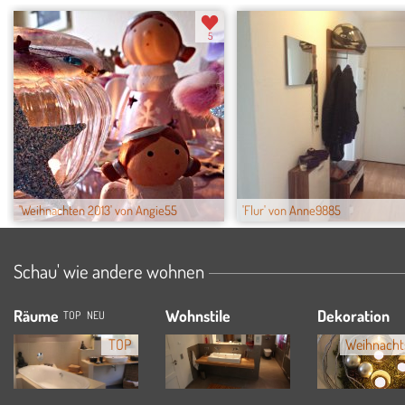
5
'Weihnachten 2013' von Angie55
'Flur' von Anne9885
Schau' wie andere wohnen
Räume
Wohnstile
Dekoration
TOP
NEU
TOP
Weihnacht