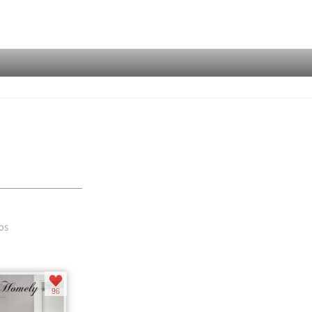
os
96