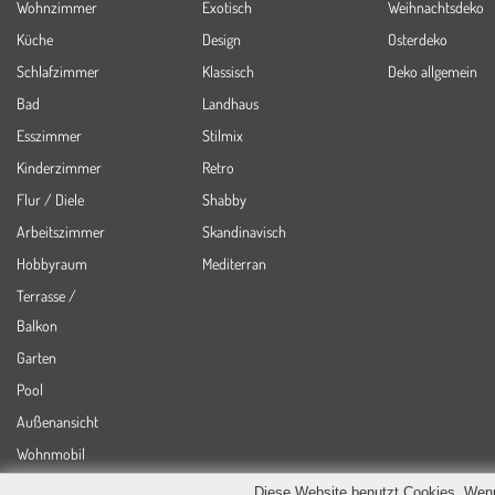
Wohnzimmer
Exotisch
Weihnachtsdeko
Küche
Design
Osterdeko
Schlafzimmer
Klassisch
Deko allgemein
Bad
Landhaus
Esszimmer
Stilmix
Kinderzimmer
Retro
Flur / Diele
Shabby
Arbeitszimmer
Skandinavisch
Hobbyraum
Mediterran
Terrasse /
Balkon
Garten
Pool
Außenansicht
Wohnmobil
Diese Website benutzt Cookies. Wenn