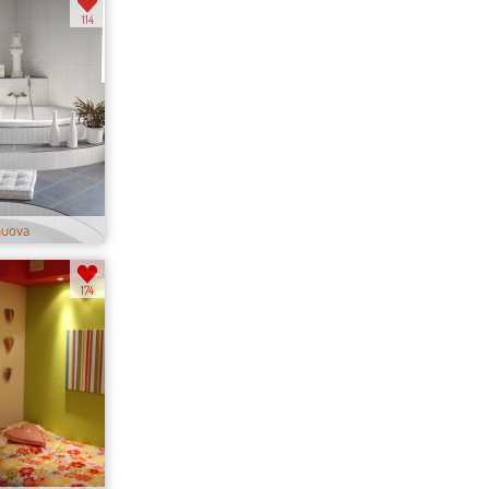
114
nuova
174