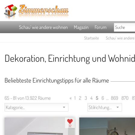
Schau' wie andere wohnen
Magazin
Forum
Startseite
Schau' wie ander
Dekoration, Einrichtung und Wohni
Beliebteste Einrichtungstipps für alle Räume
65 - 81 von 13.922 Räume
«
1
2
3
4
5
6
...
869
870
8
Kategorie...
Stilrichtung...
32