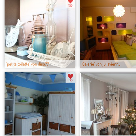
150
'petite toilette' von dina77
'Galerie' von juliavienn...
172